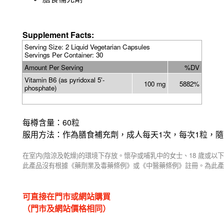
Supplement Facts:
Serving Size
: 2 Liquid Vegetarian Capsules
Servings Per Container: 30
Amount Per Serving
%DV
Vitamin B6 (as pyridoxal 5'-
100 mg
5882%
phosphate)
60
每樽含量：
粒
1
1
服用方法：作為膳食補充劑，成人每天
次，每次
粒，隨
(
)
18
在室内
陰涼及乾燥
的環境下存放。懷孕或哺乳中的女士、
歲或以下
此產品沒有根據《藥劑業及毒藥條例》或《中醫藥條例》註冊。為此產
可直接在門市或網站購買
（門市及網站價格相同）