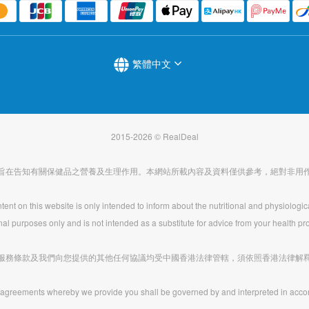
繁體中文
2015-2026 © RealDeal
旨在告知有關保健品之營養及生理作用。本網站所載內容及資料僅供參考，絕對非用
ent on this website is only intended to inform about the nutritional and physiologic
nal purposes only and is not intended as a substitute for advice from your health pro
服務條款及我們向您提供的其他任何協議均受中國香港法律管轄，須依照香港法律解
agreements whereby we provide you shall be governed by and interpreted in acco