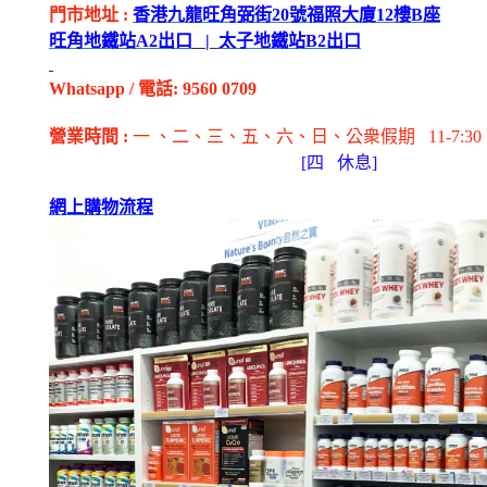
門市地址
:
香港九龍旺角弼街
20
號福照大廈
12
樓
B
座
旺角地鐵站
A2
出
口
|
太子地鐵站
B2
出
口
Whatsapp
/
電話
: 9560 0709
營業時間
:
一 、二、三、五
、六
、日
、公衆假期
11-7:30
[
四
休息]
網上購物流程