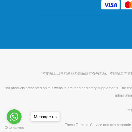
『本網站上出售的產品乃食品或營養補充品。本網站之內容
“All products presented on this website are food or dietary supplements. The cont
informatio
本
Message us
These Terms of Service and any separate 