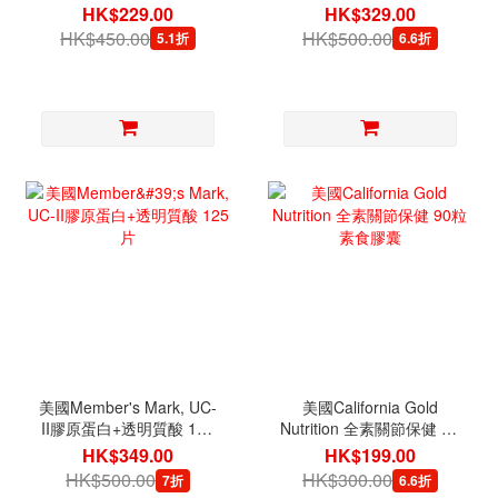
食膠囊
+MSM750毫克+軟骨素
HK$229.00
HK$329.00
200亳克+維他命D3 (6合1)
HK$450.00
HK$500.00
5.1折
6.6折
120片
美國Member's Mark, UC-
美國California Gold
II膠原蛋白+透明質酸 125
Nutrition 全素關節保健 90
片
粒素食膠囊
HK$349.00
HK$199.00
HK$500.00
HK$300.00
7折
6.6折