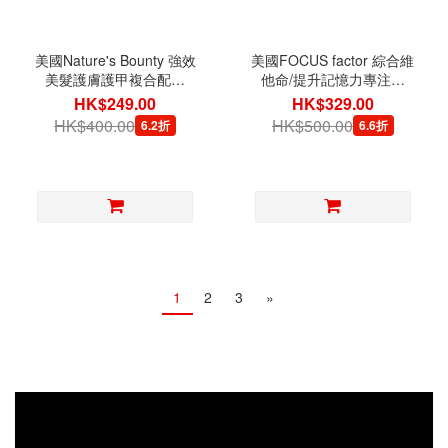
美國Nature's Bounty 強效
美國FOCUS factor 綜合維
美髮護膚護甲複合配方
他命/提升記憶力專注力
150粒軟膠囊
180片
HK$249.00
HK$329.00
HK$400.00
HK$500.00
6.2折
6.6折
1
2
3
»