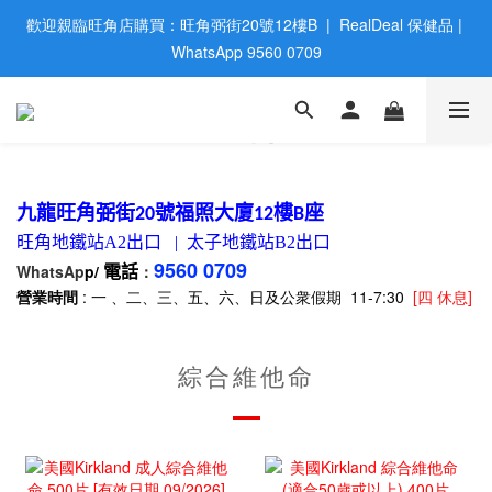
歡迎親臨旺角店購買：旺角弼街20號12樓B  |  RealDeal 保健品 | 
歡迎親臨旺角店購買：旺角弼街20號12樓B  |  RealDeal 保健品 | 
WhatsApp 9560 0709
WhatsApp 9560 0709
會員大升級 | 於12個月内消費滿$2200，即成爲黃金會員 | 消費滿
$800，即享九五折
網站購買滿$500，免運費送貨 | Free Delivery on HK $500 Online 
Order
九龍旺角弼街
號福照大廈
樓
座
20
12
B
旺角地鐵站
A2
出口
|
太子地鐵站
B2
出口
歡迎親臨旺角店購買：旺角弼街20號12樓B  |  RealDeal 保健品 | 
9560 0709
WhatsAp
p/
：
電話
WhatsApp 9560 0709
營業時間
: 一 、二、三、五、六、日及公衆假期 11-7:30
[四 休息]
綜合維他命