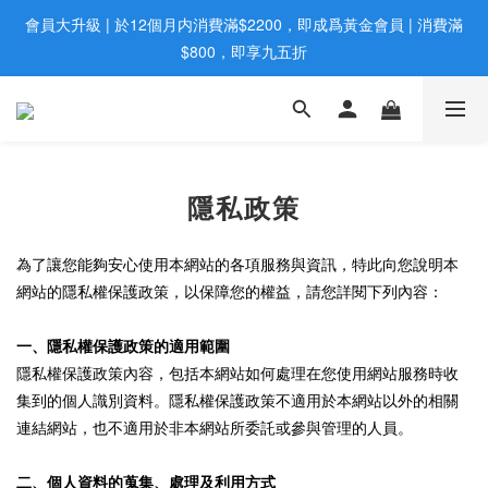
會員大升級 | 於12個月内消費滿$2200，即成爲黃金會員 | 消費滿
歡迎親臨旺角店購買：旺角弼街20號12樓B  |  RealDeal 保健品 | 
WhatsApp 9560 0709
$800，即享九五折
網站購買滿$500，免運費送貨 | Free Delivery on HK $500 Online 
Order
歡迎親臨旺角店購買：旺角弼街20號12樓B  |  RealDeal 保健品 | 
隱私政策
WhatsApp 9560 0709
為了讓您能夠安心使用本網站的各項服務與資訊，特此向您說明本
網站的隱私權保護政策，以保障您的權益，請您詳閱下列內容：
一、隱私權保護政策的適用範圍
隱私權保護政策內容，包括本網站如何處理在您使用網站服務時收
集到的個人識別資料。隱私權保護政策不適用於本網站以外的相關
連結網站，也不適用於非本網站所委託或參與管理的人員。
二、個人資料的蒐集、處理及利用方式