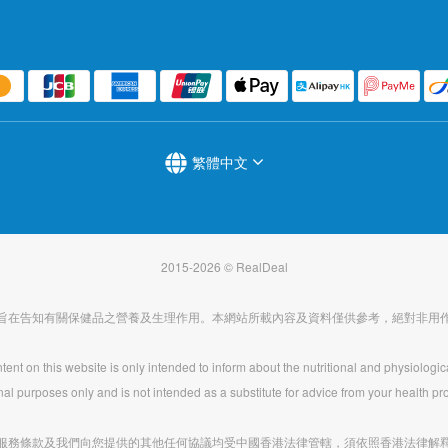
繁體中文
2015-2026 © RealDeal
旨在告知有關保健品之營養及生理作用。本網站所載內容及資料僅供參考，絕對非用
ent on this website is only intended to inform about the nutritional and physiologic
nal purposes only and is not intended as a substitute for advice from your health pro
服務條款及我們向您提供的其他任何協議均受中國香港法律管轄，須依照香港法律解