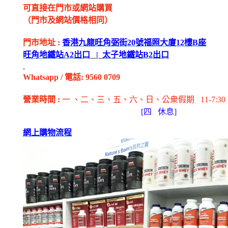
可直接在門市或網站購買
（門市及網站價格相同）
門市地址
:
香港九龍旺角弼街
20
號福照大廈
12
樓
B
座
旺角地鐵站
A2
出
口
|
太子地鐵站
B2
出
口
Whatsapp
/
電話
: 9560 0709
營業時間
:
一 、二、三、五
、六
、日
、公衆假期
11-7:30
[
四
休息]
網上購物流程