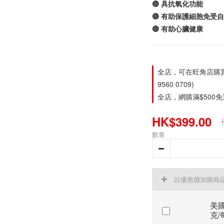
🔴 具抗氧化功能
🔴 有助保護細胞免受
🔴 有助心臟健康
全店，可在旺角店購買。旺
9560 0709)
全店，網購滿$500
HK$399.00
數量
以優惠價加購商
美國
克/