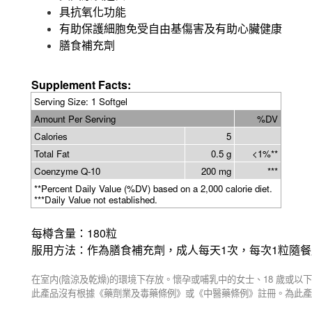
具抗氧化功能
有助保護細胞免受自由基傷害及有助心臟健康
膳食補充劑
Supplement Facts:
Serving Size: 1 Softgel
Amount Per Serving
%DV
Calories
5
Total Fat
0.5 g
<1%**
Coenzyme Q-10
200 mg
***
**Percent Daily Value (%DV) based on a 2,000 calorie diet.
***Daily Value not established.
180
每樽含量：
粒
1
1
服用方法：作為膳食補充劑，成人每天
次，每次
粒隨餐
(
)
18
在室内
陰涼及乾燥
的環境下存放。懷孕或哺乳中的女士、
歲或以下
此產品沒有根據《藥劑業及毒藥條例》或《中醫藥條例》註冊。為此產