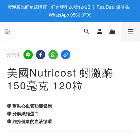
歡迎親臨旺角店購買：旺角弼街20號12樓B  |  RealDeal 保健品 | 
歡迎親臨旺角店購買：旺角弼街20號12樓B  |  RealDeal 保健品 | 
WhatsApp 9560 0709
WhatsApp 9560 0709
會員大升級 | 於12個月内消費滿$2200，即成爲黃金會員 | 消費滿
$800，即享九五折
網站購買滿$500，免運費送貨 | Free Delivery on HK $500 Online 
分享到
Order
美國Nutricost 蚓激酶
歡迎親臨旺角店購買：旺角弼街20號12樓B  |  RealDeal 保健品 | 
150毫克 120粒
WhatsApp 9560 0709
🔴 幫助心血管功能健康
🔴 分解纖維蛋白
🔴 維持健康的血液循環