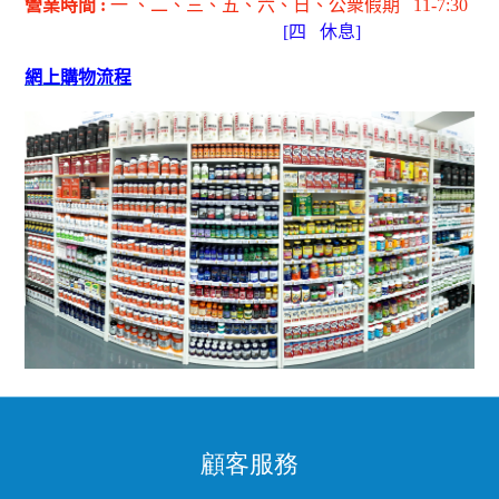
營業時間
:
一 、二、三、五
、六
、日
、公衆假期
11-7:30
[
四
休息]
網上購物流程
顧客服務