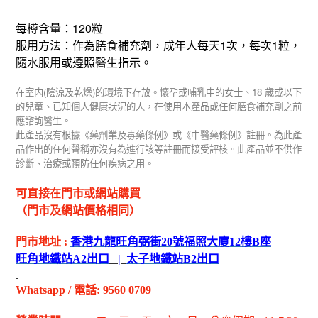
120
每樽含量：
粒
1
1
服用方法：作為膳食補充劑，成年人每天
次，每次
粒，
隨水服用或遵照醫生指示。
(
)
18
在室内
陰涼及乾燥
的環境下存放。懷孕或哺乳中的女士、
歲或以下
的兒童、已知個人健康狀況的人，在使用本產品或任何膳食補充劑之前
應諮詢醫生。
此產品沒有根據《藥劑業及毒藥條例》或《中醫藥條例》註冊。為此產
品作出的任何聲稱亦沒有為進行該等註冊而接受評核。此產品並不供作
診斷、治療或預防任何疾病之用。
可直接在門市或網站購買
（門市及網站價格相同）
門市地址
:
香港九龍旺角弼街
20
號福照大廈
12
樓
B
座
旺角地鐵站
A2
出
口
|
太子地鐵站
B2
出
口
Whatsapp
/
電話
: 9560 0709