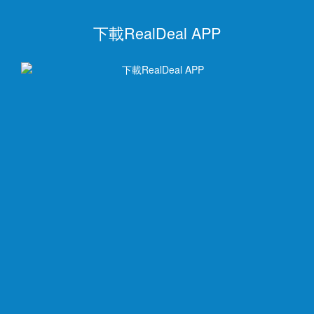
下載RealDeal APP