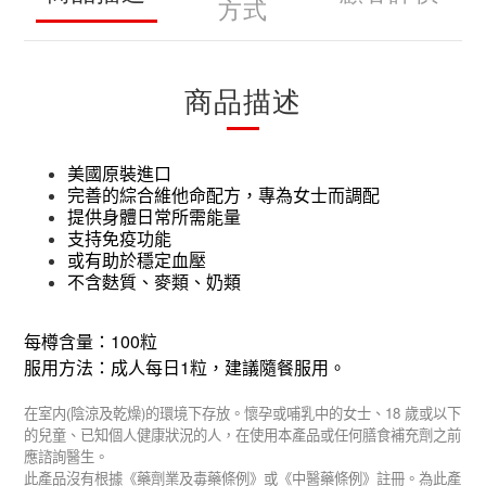
方式
商品描述
美國原裝進口
完善的綜合維他命配方，專為女士而調配
提供身體日常所需能量
支持免疫功能
或有助於穩定血壓
不含麩質、麥類、奶類
100
每樽含量：
粒
1
服用方法：成人每日
粒，
建議隨餐服用。
(
)
18
在室内
陰涼及乾燥
的環境下存放。懷孕或哺乳中的女士、
歲或以下
的兒童、已知個人健康狀況的人，在使用本產品或任何膳食補充劑之前
應諮詢醫生。
此產品沒有根據《藥劑業及毒藥條例》或《中醫藥條例》註冊。為此產