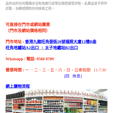
品作出的任何聲稱亦沒有為進行該等註冊而接受評核。此產品並不供作
診斷、治療或預防任何疾病之用。
可直接在門市或網站購買
（門市及網站價格相同）
門市地址
:
香港九龍旺角弼街
20
號福照大廈
12
樓
B
座
旺角地鐵站
A2
出
口
|
太子地鐵站
B2
出
口
Whatsapp
/
電話
: 9560 0709
營業時間
:
一 、二、三、五
、六
、日
、公衆假期
11-7:30
[
四
休息]
網上購物流程