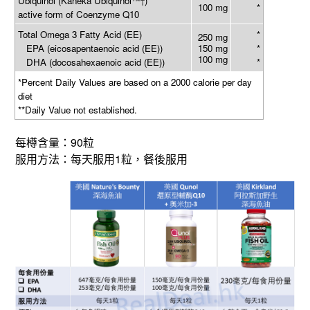
Ubiquinol (Kaneka Ubiquinol™
)
†
100 mg
*
active form of Coenzyme Q10
Total Omega 3 Fatty Acid (EE)
*
250 mg
EPA (eicosapentaenoic acid (EE))
150 mg
*
100 mg
DHA (docosahexaenoic acid (EE))
*
*Percent Daily Values are based on a 2000 calorie per day
diet
**
Daily Value not established.
90
每樽含量：
粒
1
服用方法：每天服用
粒，餐後服用