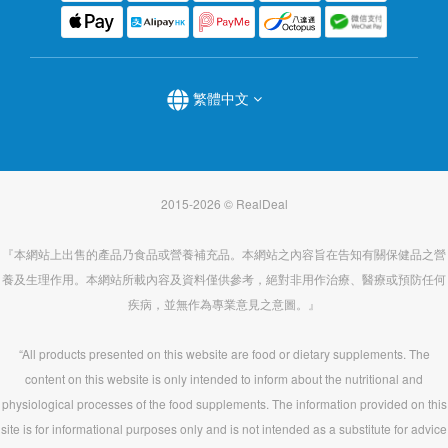
繁體中文
2015-2026 © RealDeal
『本網站上出售的產品乃食品或營養補充品。本網站之內容旨在告知有關保健品之營
養及生理作用。本網站所載內容及資料僅供參考，絕對非用作治療、醫療或預防任何
疾病，並無作為專業意見之意圖。』
“All products presented on this website are food or dietary supplements. The
content on this website is only intended to inform about the nutritional and
physiological processes of the food supplements. The information provided on this
site is for informational purposes only and is not intended as a substitute for advice