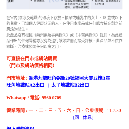
(
)
18
在室内
陰涼及乾燥
的環境下存放。懷孕或哺乳中的女士、
歲或以下
的兒童、已知個人健康狀況的人，在使用本產品或任何膳食補充劑之前
應諮詢醫生。
此產品沒有根據《藥劑業及毒藥條例》或《中醫藥條例》註冊。為此產
品作出的任何聲稱亦沒有為進行該等註冊而接受評核。此產品並不供作
診斷、治療或預防任何疾病之用。
可直接在門市或網站購買
（門市及網站價格相同）
門市地址
:
香港九龍旺角弼街
20
號福照大廈
12
樓
B
座
旺角地鐵站
A2
出
口
|
太子地鐵站
B2
出
口
Whatsapp
/
電話
: 9560 0709
營業時間
:
一 、二、三、五
、六
、日
、公衆假期
11-7:30
[
四
休息]