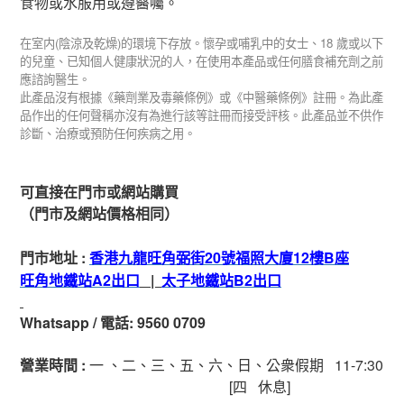
食物或水服用或遵醫囑。
(
)
18
在室内
陰涼及乾燥
的環境下存放。懷孕或哺乳中的女士、
歲或以下
的兒童、已知個人健康狀況的人，在使用本產品或任何膳食補充劑之前
應諮詢醫生。
此產品沒有根據《藥劑業及毒藥條例》或《中醫藥條例》註冊。為此產
品作出的任何聲稱亦沒有為進行該等註冊而接受評核。此產品並不供作
診斷、治療或預防任何疾病之用。
可直接在門市或網站購買
（門市及網站價格相同）
門市地址
:
香港九龍旺角弼街
20
號福照大廈
12
樓
B
座
旺角地鐵站
A2
出
口
|
太子地鐵站
B2
出
口
Whatsapp
/
電話
: 9560 0709
營業時間
:
一 、二、三、五
、六
、日
、公衆假期
11-7:30
[
四
休息]