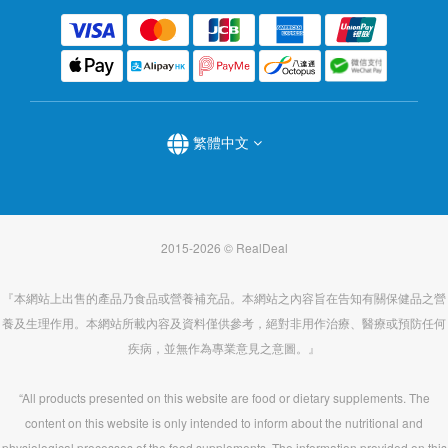
繁體中文
2015-2026 © RealDeal
『本網站上出售的產品乃食品或營養補充品。本網站之內容旨在告知有關保健品之營
養及生理作用。本網站所載內容及資料僅供參考，絕對非用作治療、醫療或預防任何
疾病，並無作為專業意見之意圖。』
“All products presented on this website are food or dietary supplements. The
content on this website is only intended to inform about the nutritional and
physiological processes of the food supplements. The information provided on this