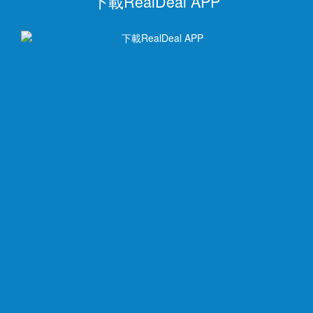
下載RealDeal APP