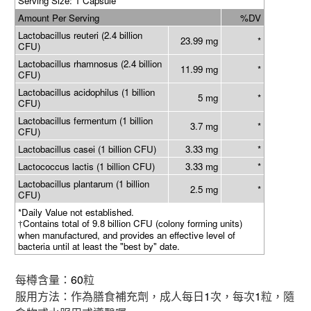
Serving Size: 1 Capsule
Amount Per Serving
%DV
Lactobacillus reuteri (2.4 billion
23.99 mg
*
CFU)
Lactobacillus rhamnosus (2.4 billion
11.99 mg
*
CFU)
Lactobacillus acidophilus (1 billion
5 mg
*
CFU)
Lactobacillus fermentum (1 billion
3.7 mg
*
CFU)
Lactobacillus casei (1 billion CFU)
3.33 mg
*
Lactococcus lactis (1 billion CFU)
3.33 mg
*
Lactobacillus plantarum (1 billion
2.5 mg
*
CFU)
*Daily Value not established.
Contains total of 9.8 billion CFU (colony forming units)
†
when manufactured, and provides an effective level of
bacteria until at least the "best by" date.
每樽含量：
60
粒
服用方法：作為膳食補充劑，成人每日
1
次，每次
1
粒，隨