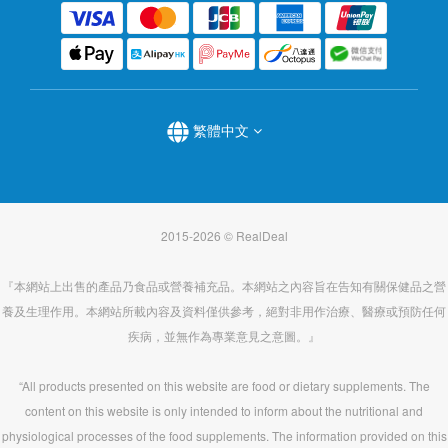
繁體中文
2015-2026 © RealDeal
『本網站上出售的產品乃食品或營養補充品。本網站之內容旨在告知有關保健品之營
養及生理作用。本網站所載內容及資料僅供參考，絕對非用作治療、醫療或預防任何
疾病，並無作為專業意見之意圖。』
“All products presented on this website are food or dietary supplements. The
content on this website is only intended to inform about the nutritional and
physiological processes of the food supplements. The information provided on this