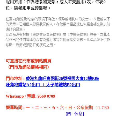
1
2
服用方法：作為膳食補充劑，成人每天服用
次，每次
粒，隨餐服用或遵醫囑。
(
)
18
在室内
陰涼及乾燥
的環境下存放。懷孕或哺乳中的女士、
歲或以下
的兒童、已知個人健康狀況的人，在使用本產品或任何膳食補充劑之前
應諮詢醫生。
此產品沒有根據《藥劑業及毒藥條例》或《中醫藥條例》註冊。為此產
品作出的任何聲稱亦沒有為進行該等註冊而接受評核。此產品並不供作
診斷、治療或預防任何疾病之用。
可直接在門市或網站購買
（門市及網站價格相同）
門市地址
:
香港九龍旺角弼街
20
號福照大廈
12
樓
B
座
旺角地鐵站
A2
出
口
|
太子地鐵站
B2
出
口
Whatsapp
/
電話
: 9560 0709
營業時間
:
一 、二、三、五
、六
、日
、公衆假期
11-7:30
[
四
休息]