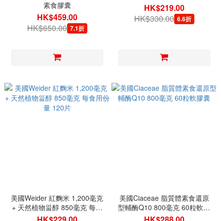
素食膠囊
HK$219.00
HK$459.00
HK$330.00
6.6折
HK$650.00
7.1折
美國Weider 紅麴米 1,200毫克
美國Ciaceae 脂質體素食還原
+ 天然植物甾醇 850毫克 每食
型輔酶Q10 800毫克 60粒軟膠
用份量 120片
囊
HK$229.00
HK$288.00