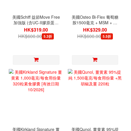
美國Schiff 益節Move Free
美國Osteo Bi-Flex 葡萄糖
加強版 (含UC-II膠原蛋白
胺1500毫克 + MSM + 維
+HA透明質酸) 75片
他命D3, 200片 [有效日期
HK$319.00
HK$329.00
02/2027]
HK$600.00
HK$600.00
5.3折
5.5折
美國Kirkland Signature 薑
美國Qunol, 薑黄素 95%提