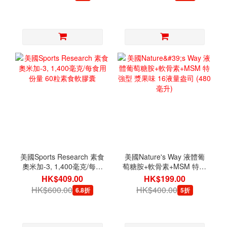
美國Sports Research 素食
美國Nature's Way 液體葡
奧米加-3, 1,400毫克/每食
萄糖胺+軟骨素+MSM 特強
用份量 60粒素食軟膠囊
型 漿果味 16液量盎司
HK$409.00
HK$199.00
(480毫升)
HK$600.00
HK$400.00
6.8折
5折