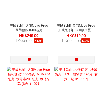
美國Schiff 益節Move Free
美國Schiff 益節Move Free
葡萄糖胺1500亳克
加強版 (含UC-II膠原蛋白
+MSM1500毫克+軟骨素
+HA透明質酸) 75片
HK$249.00
HK$319.00
200亳克(5合1) 120片
HK$550.00
HK$600.00
4.5折
5.3折