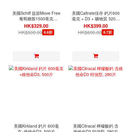
美國Schiff 益節Move Free
美國Caltrate佳存 鈣片600
葡萄糖胺1500亳克
毫克 + D3 + 礦物質 320片
+MSM750毫克+軟骨素
[有效日期 01/2027]
HK$329.00
HK$399.00
200亳克+維他命D3 (6合1)
HK$500.00
HK$600.00
6.6折
6.7折
120片
美國Kirkland 鈣片 600毫
美國Citracal 檸檬酸鈣 含
克+維他命D3, 500片
維他命D3 特強型, 280片