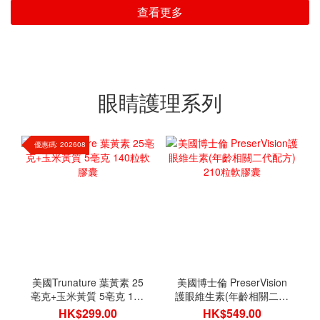
查看更多
眼睛護理系列
優惠碼: 202608
美國Trunature 葉黃素 25
美國博士倫 PreserVision
亳克+玉米黃質 5亳克 140
護眼維生素(年齡相關二代
粒軟膠囊
配方) 210粒軟膠囊
HK$299.00
HK$549.00