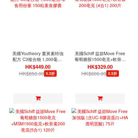
美國Youtheory 薑黃素特強
美國Schiff 益節Move Free
配方 C3複合物 1,000毫克/
葡萄糖胺1500亳克+軟骨素
每食用份量 150粒素食膠
200亳克 (4合1) 200片
HK$449.00
HK$329.00
囊
HK$850.00
HK$600.00
5.3折
5.5折