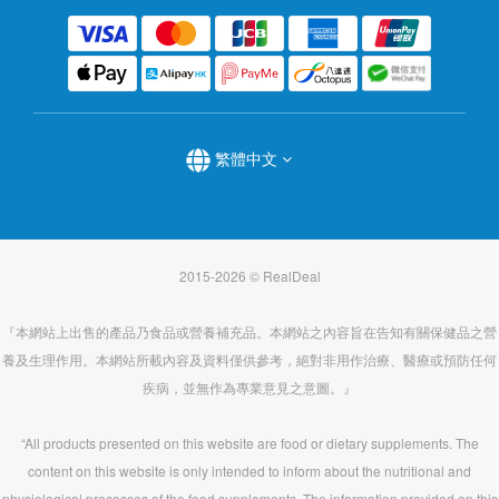
繁體中文
2015-2026 © RealDeal
『本網站上出售的產品乃食品或營養補充品。本網站之內容旨在告知有關保健品之營
養及生理作用。本網站所載內容及資料僅供參考，絕對非用作治療、醫療或預防任何
疾病，並無作為專業意見之意圖。』
“All products presented on this website are food or dietary supplements. The
content on this website is only intended to inform about the nutritional and
physiological processes of the food supplements. The information provided on this