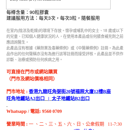
9
0
每樽含量：
粒膠囊
3
3
建議服用方法：每天
次，每次
粒，隨餐服用
(
)
18
在室内
陰涼及乾燥
的環境下存放。懷孕或哺乳中的女士、
歲或以下
的兒童、已知個人健康狀況的人，在使用本產品或任何膳食補充劑之前
應諮詢醫生。
此產品沒有根據《藥劑業及毒藥條例》或《中醫藥條例》註冊。為此產
品作出的任何聲稱亦沒有為進行該等註冊而接受評核。此產品並不供作
診斷、治療或預防任何疾病之用。
可直接在門市或網站購買
（門市及網站價格相同）
門市地址
:
香港九龍旺角弼街
20
號福照大廈
12
樓
B
座
旺角地鐵站
A2
出
口
|
太子地鐵站
B2
出
口
Whatsapp
/
電話
: 9560 0709
營業時間
:
一 、二、三、五
、六
、日
、公衆假期
11-7:30