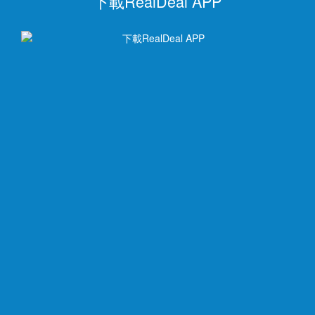
下載RealDeal APP