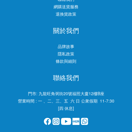
網購送貨服務
退換貨政策
關於我們
品牌故事
隱私政策
條款與細則
聯絡我們
門市:
九龍旺角弼街20號福照大廈12樓B座
營業時間 : 一 、二、三、五 六 日 公衆假期 11-7:30
[四 休息]