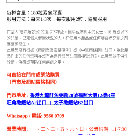
每樽含量：
180
粒素食膠囊
服用方法：每天
1-3
次
，
每次
服用
2
粒
，
隨餐服用
(
)
18
在室内
陰涼及乾燥
的環境下存放。懷孕或哺乳中的女士、
歲或以下
的兒童、已知個人健康狀況的人，在使用本產品或任何膳食補充劑之前
應諮詢醫生。
此產品沒有根據《藥劑業及毒藥條例》或《中醫藥條例》註冊。為此產
品作出的任何聲稱亦沒有為進行該等註冊而接受評核。此產品並不供作
診斷、治療或預防任何疾病之用。
可直接在門市或網站購買
（門市及網站價格相同）
門市地址
:
香港九龍旺角弼街
20
號福照大廈
12
樓
B
座
旺角地鐵站
A2
出
口
|
太子地鐵站
B2
出
口
Whatsapp
/
電話
: 9560 0709
營業時間
:
一 、二、三、五
、六
、日
、公衆假期
11-7:30