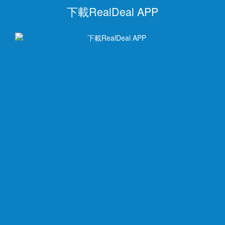
下載RealDeal APP