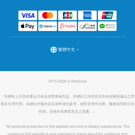
繁體中文
2015-2026 © RealDeal
『本網站上出售的產品乃食品或營養補充品。本網站之內容旨在告知有關保健品之營
養及生理作用。本網站所載內容及資料僅供參考，絕對非用作治療、醫療或預防任何
疾病，並無作為專業意見之意圖。』
“All products presented on this website are food or dietary supplements. The
content on this website is only intended to inform about the nutritional and