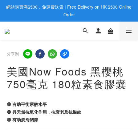
網站購買滿$500，免運費送貨 | Free Delivery on HK $500 Online 
歡迎親臨旺角店購買：旺角弼街20號12樓B  |  RealDeal 保健品 | 
WhatsApp 9560 0709
Order
歡迎親臨旺角店購買：旺角弼街20號12樓B  |  RealDeal 保健品 | 
WhatsApp 9560 0709
分享到
美國Now Foods 黑櫻桃
750毫克 180粒素食膠囊
🔴 有助平衡尿酸水平
🔴 具天然抗氧化作用，抗衰老及抗皺紋
🔴 有助潤滑關節