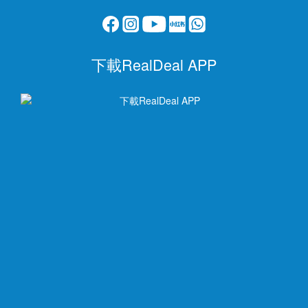
下載RealDeal APP