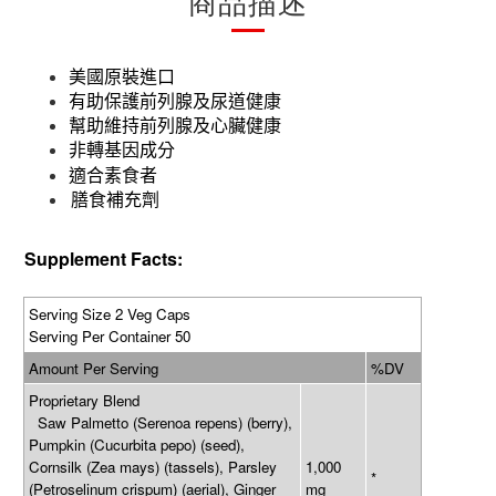
商品描述
美國原裝進口
有助保護前列腺及尿道健康
幫助維持前列腺及心臟健康
非轉基因成分
適合素食者
膳食補充劑
Supplement Facts:
Serving Size 2 Veg Caps
Serving Per Container 50
Amount Per Serving
%DV
Proprietary Blend
Saw Palmetto (Serenoa repens) (berry),
Pumpkin (Cucurbita pepo) (seed),
Cornsilk (Zea mays) (tassels), Parsley
1,000
*
(Petroselinum crispum) (aerial), Ginger
mg