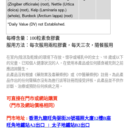
(Zingiber officinale) (root), Nettle (Urtica
dioica) (root), Kelp (Laminaria spp.)
(whole), Burdock (Arctium lappa) (root)
*Daily Value (DV) not Established.
每樽含量：
100
粒素食膠囊
服用方法：每次服用兩粒膠囊，每天三次，隨餐服用
(
)
18
在室内
陰涼及乾燥
的環境下存放。懷孕或哺乳中的女士、
歲或以下
的兒童、已知個人健康狀況的人，在使用本產品或任何膳食補充劑之前
應諮詢醫生。
此產品沒有根據《藥劑業及毒藥條例》或《中醫藥條例》註冊。為此產
品作出的任何聲稱亦沒有為進行該等註冊而接受評核。此產品並不供作
診斷、治療或預防任何疾病之用。
可直接在門市或網站購買
（門市及網站價格相同）
門市地址
:
香港九龍旺角弼街
20
號福照大廈
12
樓
B
座
旺角地鐵站
A2
出
口
|
太子地鐵站
B2
出
口