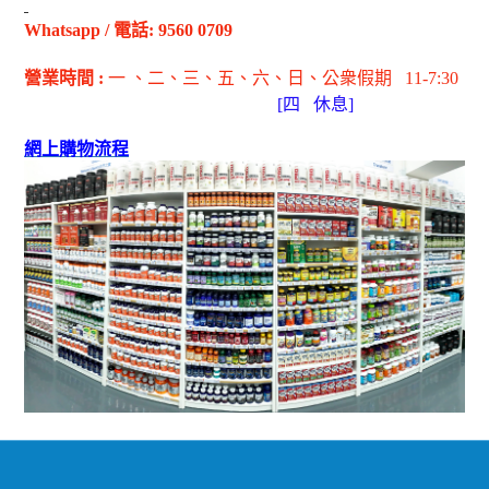
Whatsapp
/
電話
: 9560 0709
營業時間
:
一 、二、三、五
、六
、日
、公衆假期
11-7:30
[
四
休息]
網上購物流程