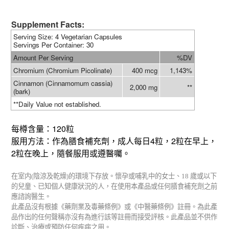
Supplement Facts:
Serving Size
: 4 Vegetarian Capsules
Servings Per Container
:
30
Amount Per Serving
%DV
Chromium (Chromium Picolinate)
400 mcg
1,143%
Cinnamon (Cinnamomum cassia)
2,000 mg
**
(bark)
**Daily Value not established.
120
每樽含量：
粒
4
2
服用方法：作為膳食補充劑，成人每日
粒，
粒在早上，
2
粒在晚上，隨餐服用或遵醫囑。
在室内
(
陰涼及乾燥
)
的環境下存放。懷孕或哺乳中的女士、
18
歲或以下
的兒童、已知個人健康狀況的人，在使用本產品或任何膳食補充劑之前
應諮詢醫生。
此產品沒有根據《藥劑業及毒藥條例》或《中醫藥條例》註冊。為此產
品作出的任何聲稱亦沒有為進行該等註冊而接受評核。此產品並不供作
診斷、治療或預防任何疾病之用。