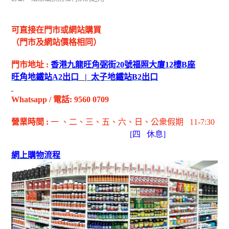
可直接在門市或網站購買
（門市及網站價格相同）
門市地址
:
香港九龍旺角弼街
20
號福照大廈
12
樓
B
座
旺角地鐵站
A2
出
口
|
太子地鐵站
B2
出
口
Whatsapp
/
電話
: 9560 0709
營業時間
:
一 、二、三、五
、六
、日
、公衆假期
11-7:30
[
四
休息]
網上購物流程