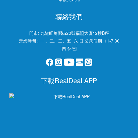
聯絡我們
門市:
九龍旺角弼街20號福照大廈12樓B座
營業時間 : 一 、二、三、五 六 日 公衆假期 11-7:30
[四 休息]
下載RealDeal APP