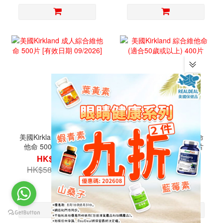
美國Kirkland 成人綜合維
美國Kirkland 綜合維他命
他命 500片 [有效日期
(適合50歲或以上) 400片
09/2026]
HK$129.00
HK$249.00
HK$580.00
HK$500.00
2.2折
5折