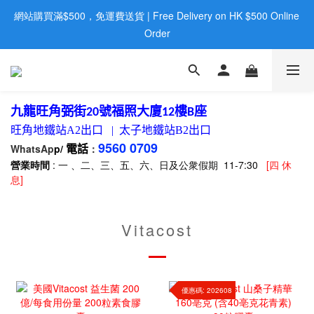
網站購買滿$500，免運費送貨 | Free Delivery on HK $500 Online 
歡迎親臨旺角店購買：旺角弼街20號12樓B  |  RealDeal 保健品 | 
WhatsApp 9560 0709
Order
歡迎親臨旺角店購買：旺角弼街20號12樓B  |  RealDeal 保健品 | 
WhatsApp 9560 0709
九龍旺角弼街
號福照大廈
樓
座
20
12
B
旺角地鐵站
A2
出口
|
太子地鐵站
B2
出口
9560 0709
WhatsAp
p/
：
電話
營業時間
: 一 、二、三、五、六、日及公衆假期 11-7:30
[四 休
息]
Vitacost
優惠碼: 202608