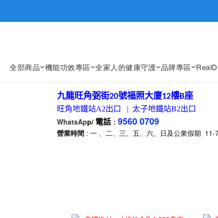
歡迎親臨
歡迎親臨
全部商品
機能功效專區
全家人的健康守護
品牌專區
Real
九龍旺角弼街
號福照大廈
樓
座
20
12
B
旺角地鐵站
A2
出口
|
太子地鐵站
B2
出口
9560 0709
WhatsAp
p/
：
電話
營業時間
: 一 、二、三、五、六、日及公衆假期 11-7