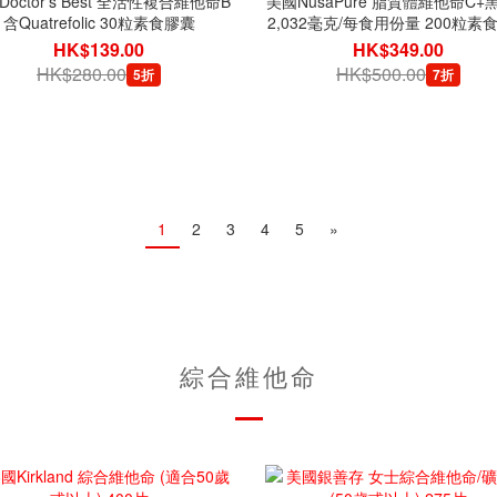
octor's Best 全活性複合維他命B
美國NusaPure 脂質體維他命C+
含Quatrefolic 30粒素食膠囊
2,032毫克/每食用份量 200粒素
HK$139.00
HK$349.00
HK$280.00
HK$500.00
5折
7折
1
2
3
4
5
»
綜合維他命