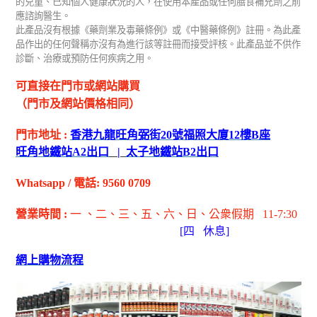
的兒童、已知個人健康狀況的人，在使用本產品或任何膳食補充劑之前
應諮詢醫生。
此產品沒有根據《藥劑業及毒藥條例》或《中醫藥條例》註冊。為此產
品作出的任何聲稱亦沒有為進行該等註冊而接受評核。此產品並不供作
診斷、治療或預防任何疾病之用。
可直接在門市或網站購買
（門市及網站價格相同）
門市地址
:
香港九龍旺角弼街
20
號福照大廈
12
樓
B
座
旺角地鐵站
A2
出
口
|
太子地鐵站
B2
出
口
Whatsapp
/
電話
: 9560 0709
營業時間
:
一 、二、三、五
、六
、日
、公衆假期
11-7:30
[
四
休息]
網上購物流程