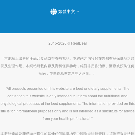
繁體中文
2015-2026 © RealDeal
『本網站上出售的產品乃食品或營養補充品。本網站之內容旨在告知有關保健品之營
養及生理作用。本網站所載內容及資料僅供參考，絕對非用作治療、醫療或預防任何
疾病，並無作為專業意見之意圖。』
“All products presented on this website are food or dietary supplements. The
content on this website is only intended to inform about the nutritional and
physiological processes of the food supplements. The information provided on this
site is for informational purposes only and is not intended as a substitute for advice
from your health professional.”
本服務條款及我們向您提供的其他任何協議均受中國香港法律管轄，須依照香港法律