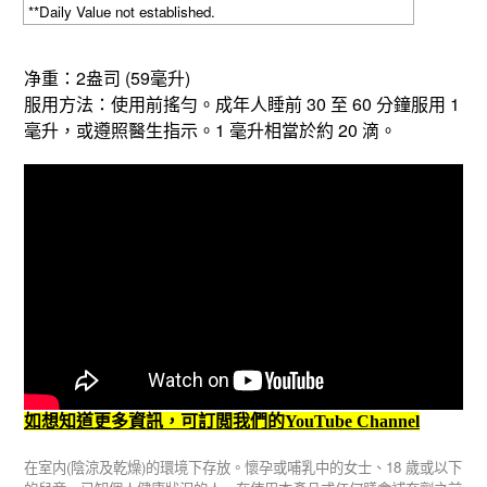
**Daily Value not established.
2
(59
)
净重：
盎司
毫升
30
60
1
服用方法：使用前搖勻。成年人睡前
至
分鐘服用
1
20
毫升，或遵照醫生指示。
毫升相當於約
滴。
如想知道更多資訊，可訂閲我們的YouTube Channel
(
)
18
在室内
陰涼及乾燥
的環境下存放。懷孕或哺乳中的女士、
歲或以下