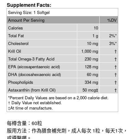
Supplement Facts:
Serving Size: 1 Softgel
Amount Per Serving
%DV
Calories
10
Total Fat
1 g
2%*
Cholesterol
10 mg
3%*
Krill Oil
1,000 mg
†
Total Omega-3 Fatty Acid
230 mg
†
EPA (eicosapentaenoic acid)
128 mg
†
DHA (docosahexaenoic acid)
60 mg
†
Phospholipids
334 mg
†
Astaxanthin (from Krill Oil)
50 mcg‡
†
*Percent Daily Values are based on a 2,000 calorie diet.
Daily Value not established.
†
At time of manufacture.
‡
60
每樽含量：
粒
1
1
服用方法：作為膳食補充劑，成人每次
粒，每天
次，
或遵醫囑。