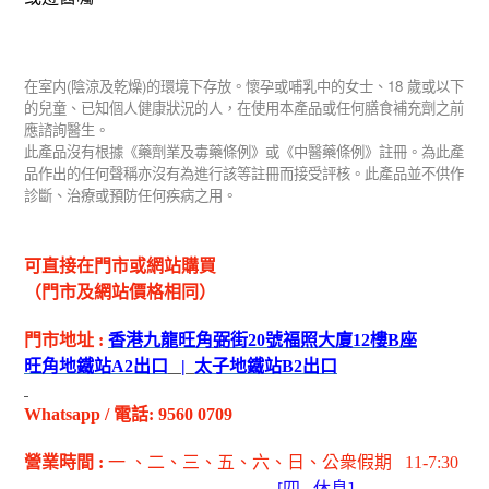
(
)
18
在室内
陰涼及乾燥
的環境下存放。懷孕或哺乳中的女士、
歲或以下
的兒童、已知個人健康狀況的人，在使用本產品或任何膳食補充劑之前
應諮詢醫生。
此產品沒有根據《藥劑業及毒藥條例》或《中醫藥條例》註冊。為此產
品作出的任何聲稱亦沒有為進行該等註冊而接受評核。此產品並不供作
診斷、治療或預防任何疾病之用。
可直接在門市或網站購買
（門市及網站價格相同）
門市地址
:
香港九龍旺角弼街
20
號福照大廈
12
樓
B
座
旺角地鐵站
A2
出
口
|
太子地鐵站
B2
出
口
Whatsapp
/
電話
: 9560 0709
營業時間
:
一 、二、三、五
、六
、日
、公衆假期
11-7:30
[
四
休息]