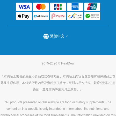
繁體中文
2015-2026 © RealDeal
『本網站上出售的產品乃食品或營養補充品。本網站之內容旨在告知有關保健品之營
養及生理作用。本網站所載內容及資料僅供參考，絕對非用作治療、醫療或預防任何
疾病，並無作為專業意見之意圖。』
“All products presented on this website are food or dietary supplements. The
content on this website is only intended to inform about the nutritional and
physiological processes of the food supplements. The information provided on this