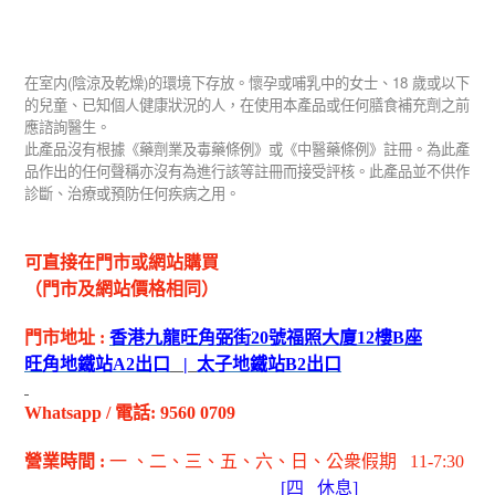
(
)
18
在室内
陰涼及乾燥
的環境下存放。懷孕或哺乳中的女士、
歲或以下
的兒童、已知個人健康狀況的人，在使用本產品或任何膳食補充劑之前
應諮詢醫生。
此產品沒有根據《藥劑業及毒藥條例》或《中醫藥條例》註冊。為此產
品作出的任何聲稱亦沒有為進行該等註冊而接受評核。此產品並不供作
診斷、治療或預防任何疾病之用。
可直接在門市或網站購買
（門市及網站價格相同）
門市地址
:
香港九龍旺角弼街
20
號福照大廈
12
樓
B
座
旺角地鐵站
A2
出
口
|
太子地鐵站
B2
出
口
Whatsapp
/
電話
: 9560 0709
營業時間
:
一 、二、三、五
、六
、日
、公衆假期
11-7:30
[
四
休息]