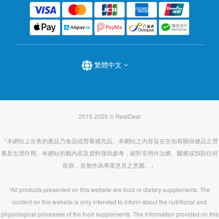
繁體中文
2015-2026 © RealDeal
『本網站上出售的產品乃食品或營養補充品。本網站之內容旨在告知有關保健品之營
養及生理作用。本網站所載內容及資料僅供參考，絕對非用作治療、醫療或預防任何
疾病，並無作為專業意見之意圖。』
“All products presented on this website are food or dietary supplements. The
content on this website is only intended to inform about the nutritional and
physiological processes of the food supplements. The information provided on this