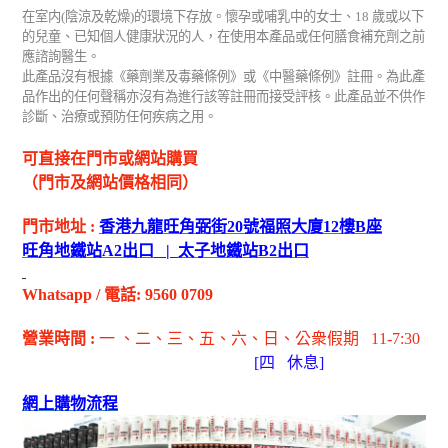
在室内
(
陰涼及乾燥
)
的環境下存放。懷孕或哺乳中的女士、
18
歲或以下
的兒童、已知個人健康狀況的人，在使用本產品或任何膳食補充劑之前
應諮詢醫生。
此產品沒有根據《藥劑業及毒藥條例》或《中醫藥條例》註冊。為此產
品作出的任何聲稱亦沒有為進行該等註冊而接受評核。此產品並不供作
診斷、治療或預防任何疾病之用。
可直接在門市或網站購買
（門市及網站價格相同）
門市地址
:
香港九龍旺角弼街
20
號福照大廈
12
樓
B
座
旺角地鐵站
A2
出
口
|
太子地鐵站
B2
出
口
Whatsapp
/
電話
: 9560 0709
營業時間
:
一 、二、三、五
、六
、日
、公衆假期
11-7:30
[
四
休息]
網上購物流程