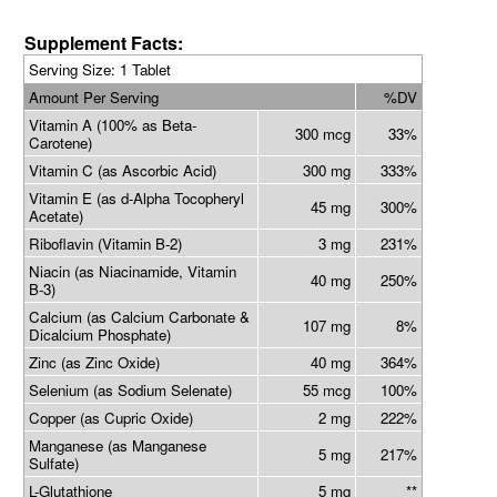
Supplement Facts:
Serving Size:
1 Tablet
Amount Per Serving
%DV
Vitamin A (100% as Beta-
300 mcg
33%
Carotene)
Vitamin C (as Ascorbic Acid)
300 mg
333%
Vitamin E (as d-Alpha Tocopheryl
45 mg
300%
Acetate)
Riboflavin (Vitamin B-2)
3 mg
231%
Niacin (as Niacinamide, Vitamin
40 mg
250%
B-3)
Calcium (as Calcium Carbonate &
107 mg
8%
Dicalcium Phosphate)
Zinc (as Zinc Oxide)
40 mg
364%
Selenium (as Sodium Selenate)
55 mcg
100%
Copper (as Cupric Oxide)
2 mg
222%
Manganese (as Manganese
5 mg
217%
Sulfate)
L-Glutathione
5 mg
**