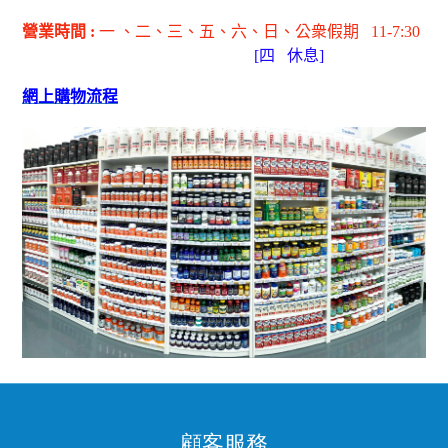
營業時間
:
一 、二、三、五
、六
、日
、公衆假期
11-7:30
[
四
休息]
網上購物流程
顧客服務