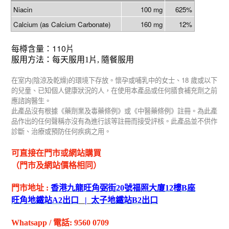
Niacin
100 mg
625%
Calcium (as Calcium Carbonate)
160 mg
12%
110
每樽含量：
片
服用方法：每天服用
1
片
,
隨餐服用
(
)
18
在室内
陰涼及乾燥
的環境下存放。懷孕或哺乳中的女士、
歲或以下
的兒童、已知個人健康狀況的人，在使用本產品或任何膳食補充劑之前
應諮詢醫生。
此產品沒有根據《藥劑業及毒藥條例》或《中醫藥條例》註冊。為此產
品作出的任何聲稱亦沒有為進行該等註冊而接受評核。此產品並不供作
診斷、治療或預防任何疾病之用。
可直接在門市或網站購買
（門市及網站價格相同）
門市地址
:
香港九龍旺角弼街
20
號福照大廈
12
樓
B
座
旺角地鐵站
A2
出
口
|
太子地鐵站
B2
出
口
Whatsapp
/
電話
: 9560 0709