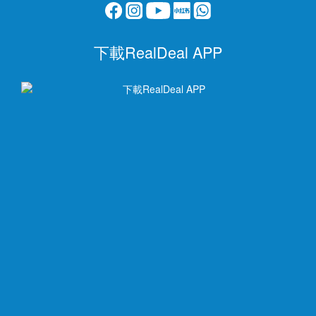
下載RealDeal APP