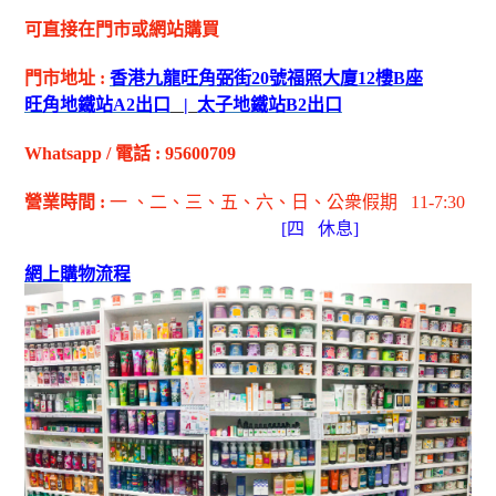
可直接在門市或網站購買
門市地址
:
香港九龍旺角弼街
20
號福照大廈
12
樓
B
座
旺角地鐵站
A2
出
口
|
太子地鐵站
B2
出
口
Whatsapp
/
電話
:
95600709
營業時間
:
一 、二、三、五
、六
、日
、公衆假期
11-7:30
[
四
休息]
網上購物流程