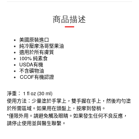
商品描述
美國原裝進口
純
冷
壓摩洛哥堅果油
適用於所有膚質
00%
1
純素食
USDA
有機
不含礦物油
CCOF
有機認證
1 fl oz (30 ml)
淨重：
使用方法：少量塗於手掌上，雙手握在手上，然後均勻塗
於所需區域。如果用在頭髮上，按摩到發梢。
*
僅限外用。請避免觸及眼睛。如果發生任何不良反應，
請停止使用並與醫生聯繫。