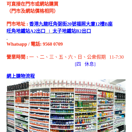
可直接在門市或網站購買
（門市及網站價格相同）
門市地址
:
香港九龍旺角弼街
20
號福照大廈
12
樓
B
座
旺角地鐵站
A2
出
口
|
太子地鐵站
B2
出
口
Whatsapp
/
電話
: 9560 0709
營業時間
:
一 、二、三、五
、六
、日
、公衆假期
11-7:30
[
四
休息]
網上購物流程