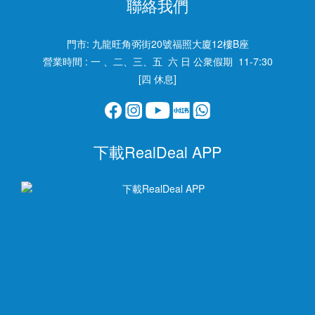
聯絡我們
門市:
九龍旺角弼街20號福照大廈12樓B座
營業時間 : 一 、二、三、五 六 日 公衆假期 11-7:30
[四 休息]
下載RealDeal APP