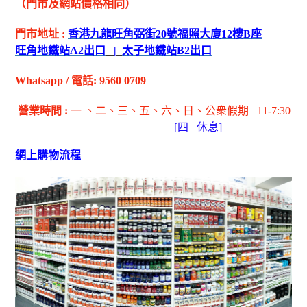
（門市及網站價格相同）
門市地址
:
香港九龍旺角弼街
20
號福照大廈
12
樓
B
座
旺角地鐵站
A2
出
口
|
太子地鐵站
B2
出
口
Whatsapp
/
電話
: 9560 0709
營業時間
:
一 、二、三、五
、六
、日
、公衆假期
11-7:30
[
四
休息]
網上購物流程