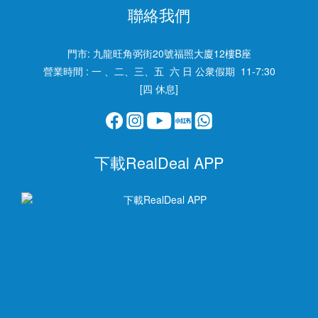
聯絡我們
門市:
九龍旺角弼街20號福照大廈12樓B座
營業時間 : 一 、二、三、五 六 日 公衆假期 11-7:30
[四 休息]
下載RealDeal APP