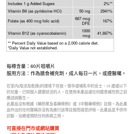
Includes 1 g Added Sugars
2%**
Vitamin B6 (as pyridoxine HCl)
50 mg
2941%
667 mcg
Folate (as 400 mcg folic acid)
167%
DFE
1000
Vitamin B12 (as cyanocobalamin)
41,667%
mcg
** Percent Daily Value based on a 2,000 calorie diet.
*Daily Value not established.
60
每樽含量：
片咀嚼片
服用方法：作為膳食補充劑，成人每日一片，或遵醫囑。
在室内
(
陰涼及乾燥
)
的環境下存放。懷孕或哺乳中的女士、
18
歲或以下
的兒童、已知個人健康狀況的人，在使用本產品或任何膳食補充劑之前
應諮詢醫生。
此產品沒有根據《藥劑業及毒藥條例》或《中醫藥條例》註冊。為此產
品作出的任何聲稱亦沒有為進行該等註冊而接受評核。此產品並不供作
診斷、治療或預防任何疾病之用。
可直接在門市或網站購買