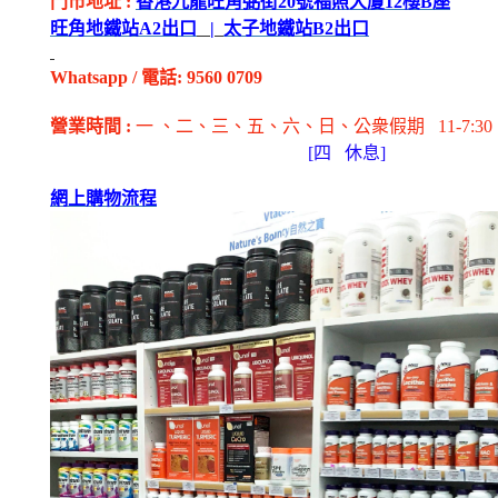
門市地址
:
香港九龍旺角弼街
20
號福照大廈
12
樓
B
座
旺角地鐵站
A2
出
口
|
太子地鐵站
B2
出
口
Whatsapp
/
電話
: 9560 0709
營業時間
:
一 、二、三、五
、六
、日
、公衆假期
11-7:30
[
四
休息]
網上購物流程