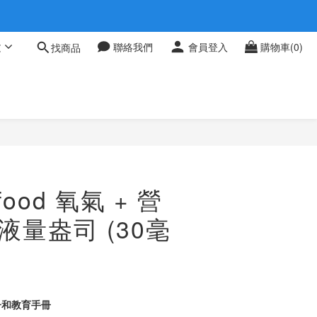
 0709
文
聯絡我們
會員登入
購物車(0)
找商品
 0709
food 氧氣 + 營
液量盎司 (30毫
瓶子和教育手冊