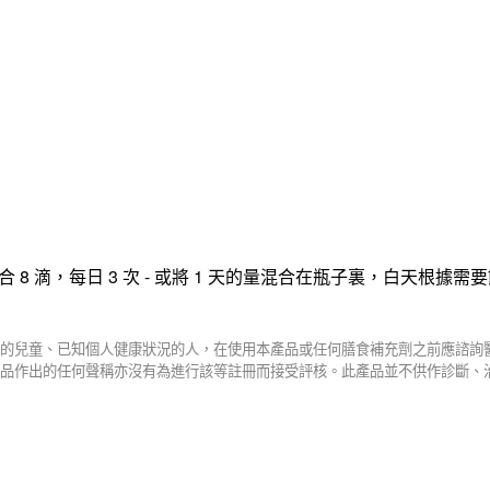
8
3
-
1
合
滴，每日
次
或將
天的量混合在瓶子裏，白天根據需要
的兒童、已知個人健康狀況的人，在使用本產品或任何膳食補充劑之前應諮詢
品作出的任何聲稱亦沒有為進行該等註冊而接受評核。此產品並不供作診斷、