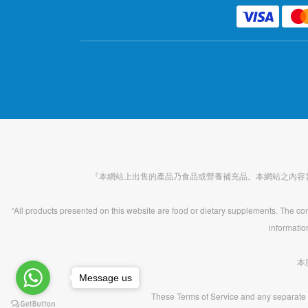
『本網站上出售的產品乃食品或營養補充品。本網站之內容
“All products presented on this website are food or dietary supplements. The cont
informatio
本
Message us
These Terms of Service and any separate 