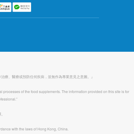
作治療、醫療或預防任何疾病，並無作為專業意見之意圖。』
al processes of the food supplements. The information provided on this site is for
fessional.”
釋。
rdance with the laws of Hong Kong, China.