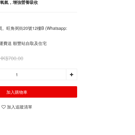
來氧氣，增強營養吸收
角弼街20號12樓B (Whatsapp:
免運費送 順豐站自取及住宅
HK$700.00
加入購物車
加入追蹤清單