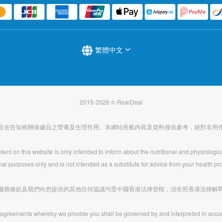
繁體中文
2015-2026 © RealDeal
旨在告知有關保健品之營養及生理作用。本網站所載內容及資料僅供參考，絕對非用
ent on this website is only intended to inform about the nutritional and physiologic
nal purposes only and is not intended as a substitute for advice from your health pro
服務條款及我們向您提供的其他任何協議均受中國香港法律管轄，須依照香港法律解
agreements whereby we provide you shall be governed by and interpreted in acco