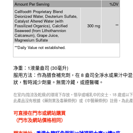
Amount Per Serving
%DV
Cellfood® Proprietary Blend
Deionized Water, Deuterium Sulfate,
Catalyst Altered Water (with
Fossilized Organics), Calcified
300 mg
**
Seaweed (from Lithothamnion
Calcareum), Grape Juice,
Magnesium Sulfate
**Daily Value not established.
1
(30
)
净重：
液量盎司
毫升
8
服用方法：作為膳食補充劑，在
盎司全淨水或果汁中混
狀，暫時減少劑量。無需冷藏，或遵醫囑。
(
)
18
在室内
陰涼及乾燥
的環境下存放。懷孕或哺乳中的女士、
歲或以下
此產品沒有根據《藥劑業及毒藥條例》或《中醫藥條例》註冊。為此產
可直接在門市或網站購買
（門市及網站價格相同）