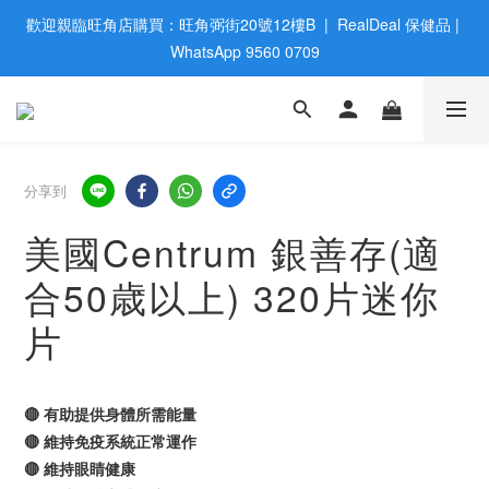
歡迎親臨旺角店購買：旺角弼街20號12樓B  |  RealDeal 保健品 | 
歡迎親臨旺角店購買：旺角弼街20號12樓B  |  RealDeal 保健品 | 
WhatsApp 9560 0709
WhatsApp 9560 0709
會員大升級 | 於12個月内消費滿$2200，即成爲黃金會員 | 消費滿
$800，即享九五折
網站購買滿$500，免運費送貨 | Free Delivery on HK $500 Online 
分享到
Order
美國Centrum 銀善存(適
歡迎親臨旺角店購買：旺角弼街20號12樓B  |  RealDeal 保健品 | 
合50歳以上) 320片迷你
WhatsApp 9560 0709
片
🔴 有助提供身體所需能量
🔴 維持免疫系統正常運作
🔴 維持眼睛健康