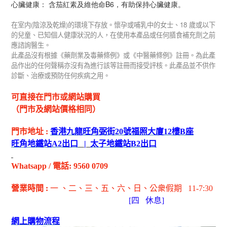
心臟健康： 含茄紅素及維他命B6，有助保持心臟健康。
(
)
18
在室内
陰涼及乾燥
的環境下存放。懷孕或哺乳中的女士、
歲或以下
的兒童、已知個人健康狀況的人，在使用本產品或任何膳食補充劑之前
應諮詢醫生。
此產品沒有根據《藥劑業及毒藥條例》或《中醫藥條例》註冊。為此產
品作出的任何聲稱亦沒有為進行該等註冊而接受評核。此產品並不供作
診斷、治療或預防任何疾病之用。
可直接在門市或網站購買
（門市及網站價格相同）
門市地址
:
香港九龍旺角弼街
20
號福照大廈
12
樓
B
座
旺角地鐵站
A2
出
口
|
太子地鐵站
B2
出
口
Whatsapp
/
電話
: 9560 0709
營業時間
:
一 、二、三、五
、六
、日
、公衆假期
11-7:30
[
四
休息]
網上購物流程