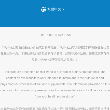
繁體中文
2015-2026 © RealDeal
『本網站上出售的產品乃食品或營養補充品。本網站之內容旨在告知有關保健品之營
養及生理作用。本網站所載內容及資料僅供參考，絕對非用作治療、醫療或預防任何
疾病，並無作為專業意見之意圖。』
“All products presented on this website are food or dietary supplements. The
content on this website is only intended to inform about the nutritional and
physiological processes of the food supplements. The information provided on this
site is for informational purposes only and is not intended as a substitute for advice
from your health professional.”
本服務條款及我們向您提供的其他任何協議均受中國香港法律管轄，須依照香港法律