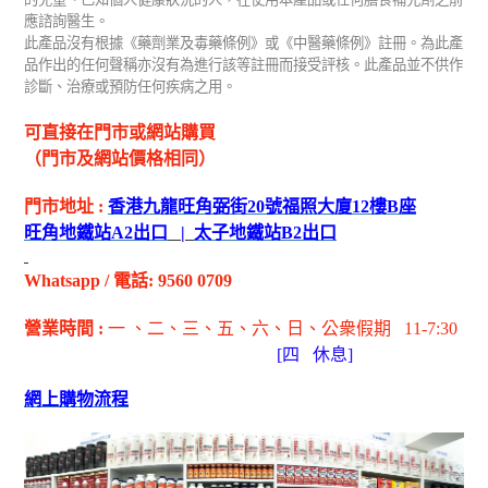
應諮詢醫生。
此產品沒有根據《藥劑業及毒藥條例》或《中醫藥條例》註冊。為此產
品作出的任何聲稱亦沒有為進行該等註冊而接受評核。此產品並不供作
診斷、治療或預防任何疾病之用。
可直接在門市或網站購買
（門市及網站價格相同）
門市地址
:
香港九龍旺角弼街
20
號福照大廈
12
樓
B
座
旺角地鐵站
A2
出
口
|
太子地鐵站
B2
出
口
Whatsapp
/
電話
: 9560 0709
營業時間
:
一 、二、三、五
、六
、日
、公衆假期
11-7:30
[
四
休息]
網上購物流程