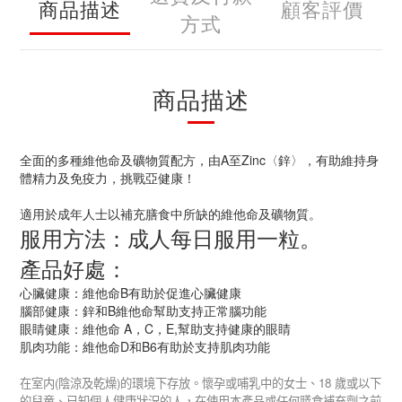
商品描述
顧客評價
方式
商品描述
全面的多種維他命及礦物質配方，由A至Zinc〈鋅〉，有助維持身
體精力及免疫力，挑戰亞健康！
適用於成年人士以補充膳食中所缺的維他命及礦物質。
服用方法：成人每日服用一粒。
產品好處：
心臟健康：維他命B有助於促進心臟健康
腦部健康：鋅和B維他命幫助支持正常腦功能
眼睛健康：維他命 A，C，E,幫助支持健康的眼睛
肌肉功能：維他命D和B6有助於支持肌肉功能
(
)
18
在室内
陰涼及乾燥
的環境下存放。懷孕或哺乳中的女士、
歲或以下
的兒童、已知個人健康狀況的人，在使用本產品或任何膳食補充劑之前