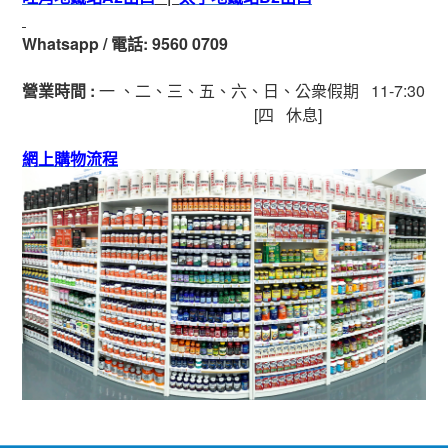
Whatsapp
/
電話
: 9560 0709
營業時間
:
一 、二、三、五
、六
、日
、公衆假期
11-7:30
[
四
休息]
網上購物流程