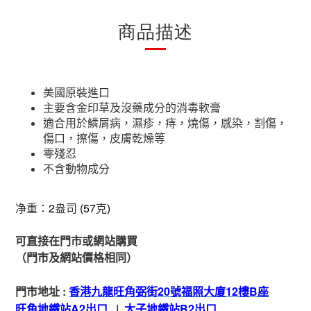
商品描述
美國原裝進口
主要含金印草及沒藥成分的消毒軟膏
適合用於鱗屑病，濕疹，痔，燒傷，感染，割傷，
傷口，擦傷，皮膚乾燥等
零殘忍
不含動物成分
净重：
2
盎司
(57
克
)
可直接在門市或網站購買
（門市及網站價格相同）
門市地址
:
香港九龍旺角弼街
20
號福照大廈
12
樓
B
座
旺角地鐵站
A2
出
口
|
太子地鐵站
B2
出
口