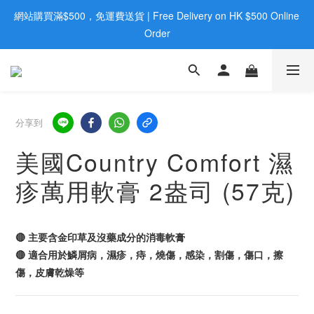
網站購買滿$500，免運費送貨 | Free Delivery on HK $500 Online 
歡迎親臨旺角店購買：旺角弼街20號12樓B  |  RealDeal 保健品 | 
WhatsApp 9560 0709
Order
歡迎親臨旺角店購買：旺角弼街20號12樓B  |  RealDeal 保健品 | 
WhatsApp 9560 0709
分享到
美國Country Comfort 濕
疹萬用軟膏 2盎司 (57克)
🔴 主要含金印草及沒藥成分的消毒軟膏
🔴 適合用於鱗屑病，濕疹，痔，燒傷，感染，割傷，傷口，擦
傷，皮膚乾燥等