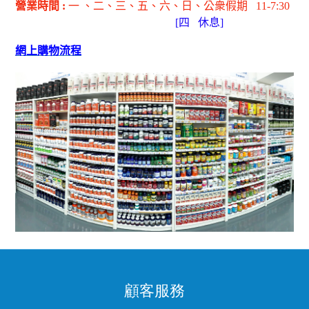
營業時間
:
一 、二、三、五
、六
、日
、公衆假期
11-7:30
[
四
休息]
網上購物流程
顧客服務