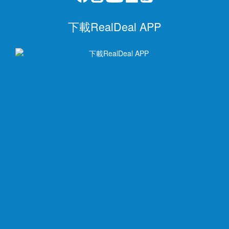
下載RealDeal APP