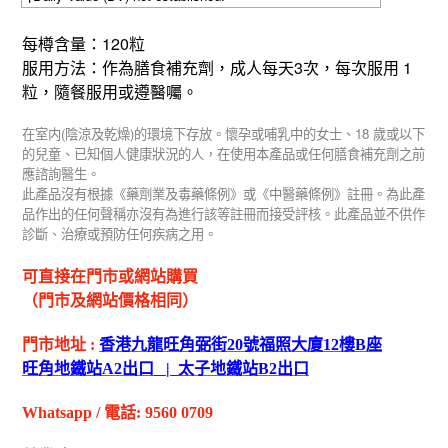
120
每樽含量：
粒
3
1
服用方法：作為膳食補充劑，成人每天
次，每次服用
粒，隨餐服用或遵醫囑。
(
)
18
在室内
陰涼及乾燥
的環境下存放。懷孕或哺乳中的女士、
歲或以下
的兒童、已知個人健康狀況的人，在使用本產品或任何膳食補充劑之前
應諮詢醫生。
此產品沒有根據《藥劑業及毒藥條例》或《中醫藥條例》註冊。為此產
品作出的任何聲稱亦沒有為進行該等註冊而接受評核。此產品並不供作
診斷、治療或預防任何疾病之用。
可直接在門市或網站購買
（門市及網站價格相同）
門市地址
:
香港九龍旺角弼街
20
號福照大廈
12
樓
B
座
旺角地鐵站
A2
出
口
|
太子地鐵站
B2
出
口
Whatsapp
/
電話
: 9560 0709