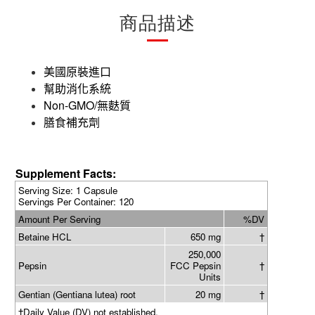
商品描述
美國原裝進口
幫助消化系統
Non-GMO/
無麩質
膳食補充劑
Supplement Facts:
Serving Size: 1 Capsule
Servings Per Container: 120
Amount Per Serving
%DV
Betaine HCL
650 mg
†
250,000
Pepsin
FCC Pepsin
†
Units
Gentian (Gentiana lutea) root
20 mg
†
†Daily Value (DV) not established.