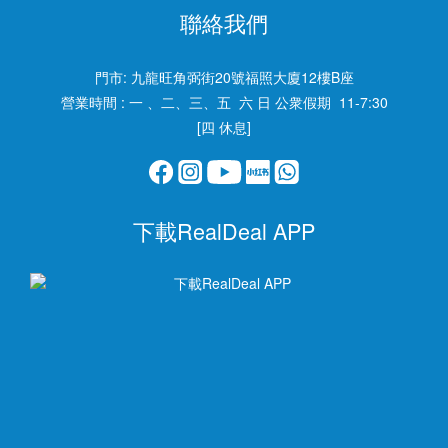
聯絡我們
門市:
九龍旺角弼街20號福照大廈12樓B座
營業時間 : 一 、二、三、五 六 日 公衆假期 11-7:30
[四 休息]
下載RealDeal APP