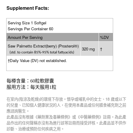
Supplement Facts:
Serving Size 1 Softgel
Servings Per Container 60
Amount Per Serving
%DV
Saw Palmetto Extract(berry) (Prosterol®)
320 mg
†
(std. to contain 85%-95% total fattyacids)
†
Daily Value (DV) not established.
每樽含量：
60
粒軟膠囊
服用方法：每天服用
1
粒
(
)
18
在室内
陰涼及乾燥
的環境下存放。懷孕或哺乳中的女士、
歲或以下
的兒童、已知個人健康狀況的人，在使用本產品或任何膳食補充劑之前
應諮詢醫生。
此產品沒有根據《藥劑業及毒藥條例》或《中醫藥條例》註冊。為此產
品作出的任何聲稱亦沒有為進行該等註冊而接受評核。此產品並不供作
診斷、治療或預防任何疾病之用。