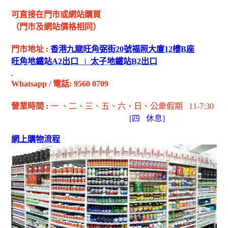
可直接在門市或網站購買
（門市及網站價格相同）
門市地址
:
香港九龍旺角弼街
20
號福照大廈
12
樓
B
座
旺角地鐵站
A2
出
口
|
太子地鐵站
B2
出
口
Whatsapp
/
電話
: 9560 0709
營業時間
:
一 、二、三、五
、六
、日
、公衆假期
11-7:30
[
四
休息]
網上購物流程