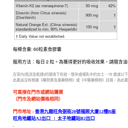
Vitamin K2 (as menaquinone-7)
50 mcg
42%
Diosmin (from Citrus sinensis)
900 mg
†
(DiosVein®)
Natural Orange Ext. (Citrus sinensis)
100 mg
†
standardized to min. 90% Hesperidin
† Daily Value not established.
: 60
每樽含量
粒素食膠囊
2
服用方法：每日
粒。為獲得更好的吸收效果，請隨含油
(
)
18
在室内
陰涼及乾燥
的環境下存放。懷孕或哺乳中的女士、
歲或以下
此產品沒有根據《藥劑業及毒藥條例》或《中醫藥條例》註冊。為此產
可直接在門市或網站購買
（門市及網站價格相同）
門市地址
:
香港九龍旺角弼街
20
號福照大廈
12
樓
B
座
旺角地鐵站
A2
出
口
|
太子地鐵站
B2
出
口