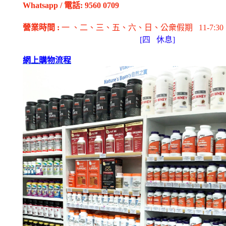
Whatsapp
/
電話
: 9560 0709
營業時間
:
一 、二、三、五
、六
、日
、公衆假期
11-7:30
[
四
休息]
網上購物流程