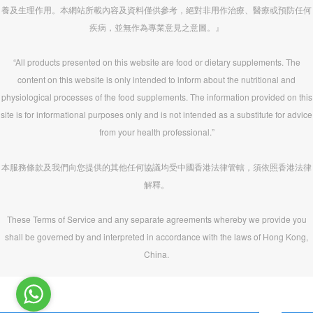
養及生理作用。本網站所載內容及資料僅供參考，絕對非用作治療、醫療或預防任何
疾病，並無作為專業意見之意圖。』
“All products presented on this website are food or dietary supplements. The
content on this website is only intended to inform about the nutritional and
physiological processes of the food supplements. The information provided on this
site is for informational purposes only and is not intended as a substitute for advice
from your health professional.”
本服務條款及我們向您提供的其他任何協議均受中國香港法律管轄，須依照香港法律
解釋。
These Terms of Service and any separate agreements whereby we provide you
shall be governed by and interpreted in accordance with the laws of Hong Kong,
China.