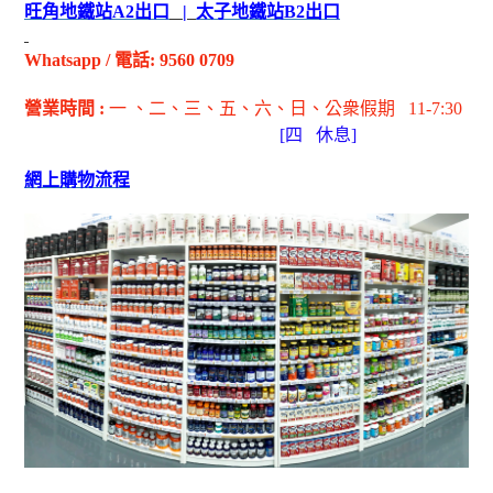
旺角地鐵站
A2
出
口
|
太子地鐵站
B2
出
口
Whatsapp
/
電話
: 9560 0709
營業時間
:
一 、二、三、五
、六
、日
、公衆假期
11-7:30
[
四
休息]
網上購物流程