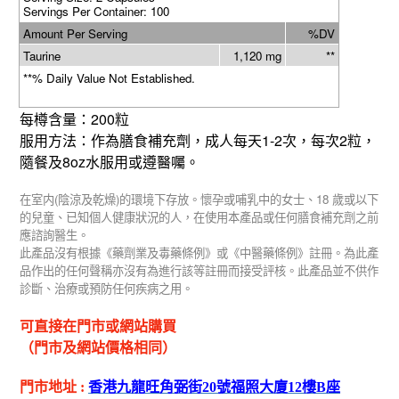
Servings Per Container: 100
Amount Per Serving
%DV
Taurine
1,120 mg
**
**%
Daily Value Not Established.
200
每樽含量：
粒
1-2
2
服用方法：作為膳食補充劑，成人每天
次，每次
粒，
8oz
隨餐及
水服用或遵醫囑。
(
)
18
在室内
陰涼及乾燥
的環境下存放。懷孕或哺乳中的女士、
歲或以下
的兒童、已知個人健康狀況的人，在使用本產品或任何膳食補充劑之前
應諮詢醫生。
此產品沒有根據《藥劑業及毒藥條例》或《中醫藥條例》註冊。為此產
品作出的任何聲稱亦沒有為進行該等註冊而接受評核。此產品並不供作
診斷、治療或預防任何疾病之用。
可直接在門市或網站購買
（門市及網站價格相同）
門市地址
:
香港九龍旺角弼街
20
號福照大廈
12
樓
B
座