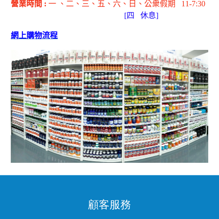
營業時間
:
一 、二、三、五
、六
、日
、公衆假期
11-7:30
[
四
休息]
網上購物流程
顧客服務