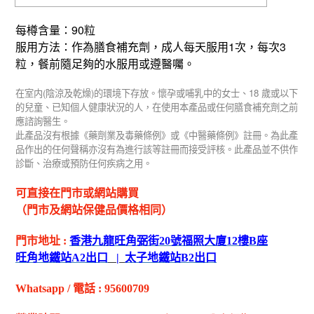
90
每樽含量：
粒
1
3
服用方法：作為膳食補充劑，成人每天服用
次，每次
粒，餐前隨足夠的水服用或遵醫囑。
(
)
18
在室内
陰涼及乾燥
的環境下存放。懷孕或哺乳中的女士、
歲或以下
的兒童、已知個人健康狀況的人，在使用本產品或任何膳食補充劑之前
應諮詢醫生。
此產品沒有根據《藥劑業及毒藥條例》或《中醫藥條例》註冊。為此產
品作出的任何聲稱亦沒有為進行該等註冊而接受評核。此產品並不供作
診斷、治療或預防任何疾病之用。
可直接在門市或網站購買
（門市及網站保健品價格相同）
門市地址
:
香港九龍旺角弼街
20
號福照大廈
12
樓
B
座
旺角地鐵站
A2
出
口
|
太子地鐵站
B2
出
口
Whatsapp
/
電話
:
95600709