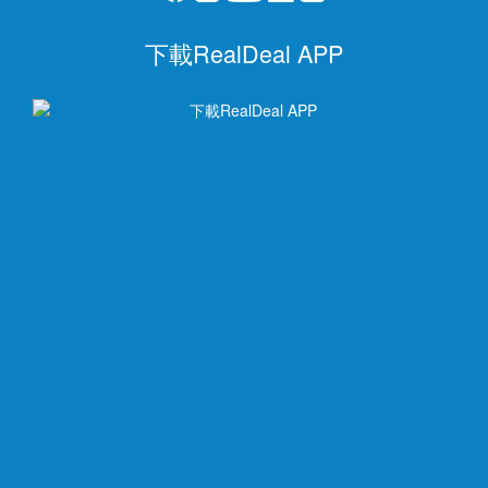
下載RealDeal APP