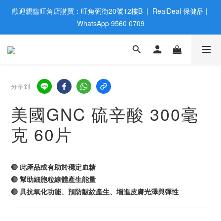
歡迎親臨旺角店購買：旺角弼街20號12樓B  |  RealDeal 保健品 | 
歡迎親臨旺角店購買：旺角弼街20號12樓B  |  RealDeal 保健品 | 
WhatsApp 9560 0709
WhatsApp 9560 0709
會員大升級 | 於12個月内消費滿$2200，即成爲黃金會員 | 消費滿
$800，即享九五折
網站購買滿$500，免運費送貨 | Free Delivery on HK $500 Online 
分享到
Order
美國GNC 硫辛酸 300毫
歡迎親臨旺角店購買：旺角弼街20號12樓B  |  RealDeal 保健品 | 
克 60片
WhatsApp 9560 0709
🔴 此產品或有助於穩定血糖
🔴 幫助細胞粒線體產生能量
🔴 具抗氧化功能、預防皺紋產生、增進皮膚光澤與彈性