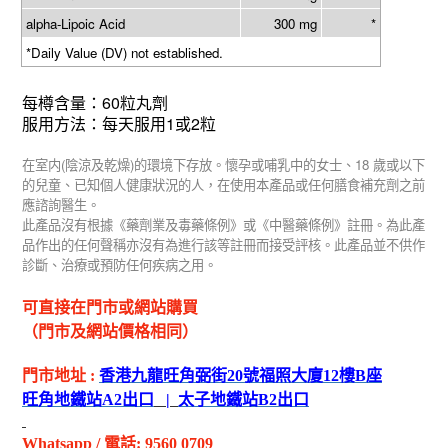
alpha-Lipoic Acid
300 mg
*
*
Daily Value (DV) not established.
60
每樽含量：
粒
丸劑
1
2
服用方法：每天服用
或
粒
(
)
18
在室内
陰涼及乾燥
的環境下存放。懷孕或哺乳中的女士、
歲或以下
的兒童、已知個人健康狀況的人，在使用本產品或任何膳食補充劑之前
應諮詢醫生。
此產品沒有根據《藥劑業及毒藥條例》或《中醫藥條例》註冊。為此產
品作出的任何聲稱亦沒有為進行該等註冊而接受評核。此產品並不供作
診斷、治療或預防任何疾病之用。
可直接在門市或網站購買
（門市及網站價格相同）
門市地址
:
香港九龍旺角弼街
20
號福照大廈
12
樓
B
座
旺角地鐵站
A2
出
口
|
太子地鐵站
B2
出
口
Whatsapp
/
電話
: 9560 0709