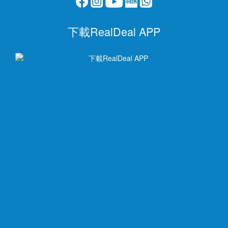
下載RealDeal APP