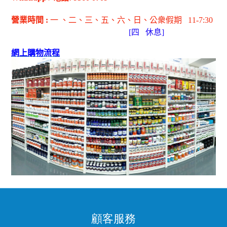
營業時間
:
一 、二、三、五
、六
、日
、公衆假期
11-7:30
[
四
休息]
網上購物流程
顧客服務