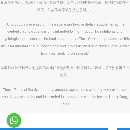
養及生理作用。本網站所載內容及資料僅供參考，絕對非用作治療、醫療或預防任何
疾病，並無作為專業意見之意圖。』
“All products presented on this website are food or dietary supplements. The
content on this website is only intended to inform about the nutritional and
physiological processes of the food supplements. The information provided on this
site is for informational purposes only and is not intended as a substitute for advice
from your health professional.”
本服務條款及我們向您提供的其他任何協議均受中國香港法律管轄，須依照香港法律
解釋。
These Terms of Service and any separate agreements whereby we provide you
shall be governed by and interpreted in accordance with the laws of Hong Kong,
China.