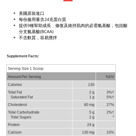
美國原裝進口
每份服用量含24克蛋白質
提供9種幫助成長﹑修復及維持肌肉的必需氨基酸，包括酸
分支氨基酸(BCAA)
不含麩質，容易攪拌
Supplement Facts:
Serving Size 1 Scoop
Amount Per Serving
%DV
Calories
130
Total Fat
2 g
3%
†
Saturated Fat
1 g
5%
†
Cholesterol
80 mg
27%
Total Carbohydrate
5 g
2%
†
Total Sugars
2 g
*
Protein
24 g
Calcium
130 mg
10%