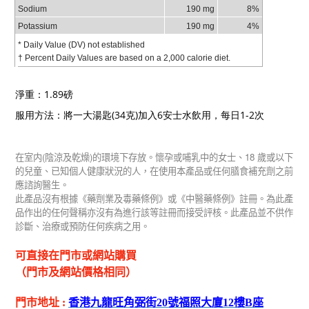
Sodium
190 mg
8%
Potassium
190 mg
4%
* Daily Value (DV) not established
† Percent Daily Values are based on a 2,000 calorie diet.
淨重：1.89磅
服用方法：將一大湯匙(34克)加入6安士水飲用，每日1-2次
(
)
18
在室内
陰涼及乾燥
的環境下存放。懷孕或哺乳中的女士、
歲或以下
的兒童、已知個人健康狀況的人，在使用本產品或任何膳食補充劑之前
應諮詢醫生。
此產品沒有根據《藥劑業及毒藥條例》或《中醫藥條例》註冊。為此產
品作出的任何聲稱亦沒有為進行該等註冊而接受評核。此產品並不供作
診斷、治療或預防任何疾病之用。
可直接在門市或網站購買
（門市及網站價格相同）
門市地址
:
香港九龍旺角弼街
20
號福照大廈
12
樓
B
座