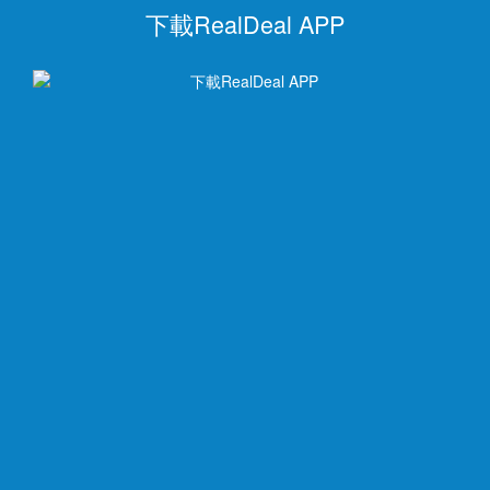
下載RealDeal APP