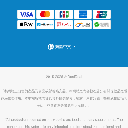
繁體中文
2015-2026 © RealDeal
『本網站上出售的產品乃食品或營養補充品。本網站之內容旨在告知有關保健品之營
養及生理作用。本網站所載內容及資料僅供參考，絕對非用作治療、醫療或預防任何
疾病，並無作為專業意見之意圖。』
“All products presented on this website are food or dietary supplements. The
content on this website is only intended to inform about the nutritional and