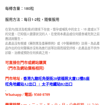
每樽含量：180粒
服用方法：每日1-2粒，隨餐服用
(
)
18
在室内
陰涼及乾燥
的環境下存放。懷孕或哺乳中的女士、
歲或以下
的兒童、已知個人健康狀況的人，在使用本產品或任何膳食補充劑之前
應諮詢醫生。
此產品沒有根據《藥劑業及毒藥條例》或《中醫藥條例》註冊。為此產
品作出的任何聲稱亦沒有為進行該等註冊而接受評核。此產品並不供作
診斷、治療或預防任何疾病之用。
可直接在門市或網站購買
（門市及網站價格相同）
門市地址
:
香港九龍旺角弼街
20
號福照大廈
12
樓
B
座
旺角地鐵站
A2
出
口
|
太子地鐵站
B2
出
口
Whatsapp
/
電話
: 9560 0709
營業時間
:
一 、二、三、五
、六
、日
、公衆假期
11-7:30