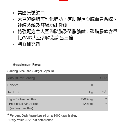
美國原裝進口
大豆卵磷脂可乳化脂肪，有助促進心臟血管系統、
神經系統及肝臟功能健康
特強配方含大豆卵磷脂及磷脂膽鹼，磷脂膽鹼含量
比GNC大豆卵磷脂高出三倍
膳食補充劑
Supplement Facts:
Serving Size
One Softgel Capsule
Amount Per Serving
%DV
Calories
10
+
Total Fat
1 g
1%
High Choline Lecithin
1200 mg
*
Phosphatidyl Choline
420 mg
*
(as Soy Lecithin)
+
Percent Daily Value based on a 2000 calorie diet.
* Daily Value (DV) not established.