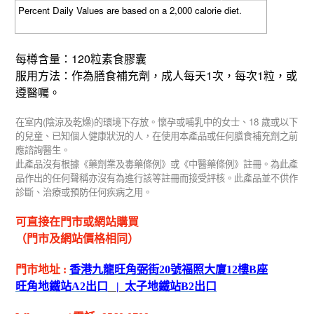
Percent Daily Values are based on a 2,000 calorie diet.
120
每樽含量：
粒素食膠囊
1
1
服用方法：作為膳食補充劑，成人每天
次，每次
粒，或
遵醫囑。
(
)
18
在室内
陰涼及乾燥
的環境下存放。懷孕或哺乳中的女士、
歲或以下
的兒童、已知個人健康狀況的人，在使用本產品或任何膳食補充劑之前
應諮詢醫生。
此產品沒有根據《藥劑業及毒藥條例》或《中醫藥條例》註冊。為此產
品作出的任何聲稱亦沒有為進行該等註冊而接受評核。此產品並不供作
診斷、治療或預防任何疾病之用。
可直接在門市或網站購買
（門市及網站價格相同）
門市地址
:
香港九龍旺角弼街
20
號福照大廈
12
樓
B
座
旺角地鐵站
A2
出
口
|
太子地鐵站
B2
出
口