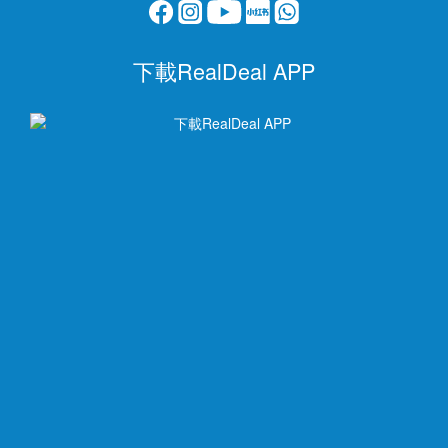
下載RealDeal APP