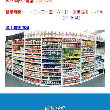
Whatsapp
/
電話
: 9560 0709
營業時間
:
一 、二、三、五
、六
、日
、公衆假期
11-7:30
[
四
休息]
網上購物流程
顧客服務