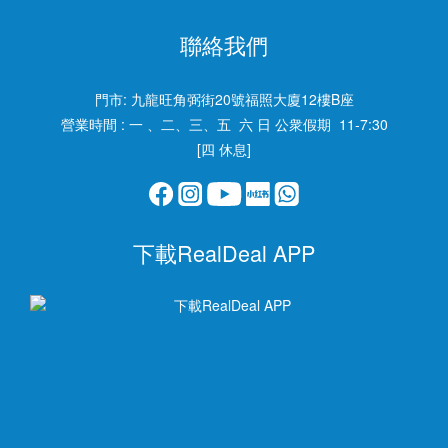
聯絡我們
門市:
九龍旺角弼街20號福照大廈12樓B座
營業時間 : 一 、二、三、五 六 日 公衆假期 11-7:30
[四 休息]
下載RealDeal APP