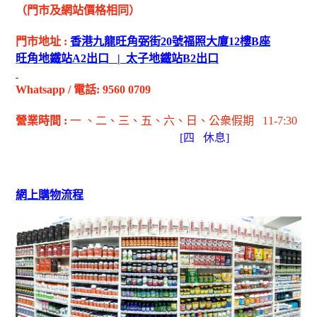
（門市及網站價格相同）
門市地址
:
香港九龍旺角弼街
20
號福照大廈
12
樓
B
座
旺角地鐵站
A2
出
口
|
太子地鐵站
B2
出
口
Whatsapp
/
電話
: 9560 0709
營業時間
:
一 、二、三、五
、六
、日
、公衆假期
11-7:30
[
四
休息]
網上購物流程