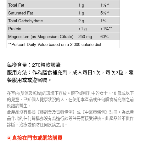
Total Fat
1 g
1%**
Saturated Fat
1 g
5%**
Total Carbohydrate
2 g
1%
Protein
<1 g
<1%**
Magnesium (as Magnesium Citrate)
250 mg
60%
**Percent Daily Value based on a 2,000 calorie diet.
270
每樽含量：
粒軟膠囊
1
2
服用方法：作為膳食補充劑，成人每日
次，每次
粒，隨
餐服用或或遵醫囑。
(
)
18
在室内
陰涼及乾燥
的環境下存放。懷孕或哺乳中的女士、
歲或以下
的兒童、已知個人健康狀況的人，在使用本產品或任何膳食補充劑之前
應諮詢醫生。
此產品沒有根據《藥劑業及毒藥條例》或《中醫藥條例》註冊。為此產
品作出的任何聲稱亦沒有為進行該等註冊而接受評核。此產品並不供作
診斷、治療或預防任何疾病之用。
可直接在門市或網站購買