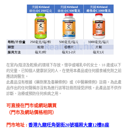
在室内
(
陰涼及乾燥
)
的環境下存放。懷孕或哺乳中的女士、
18
歲或以下
的兒童、已知個人健康狀況的人，在使用本產品或任何膳食補充劑之前
應諮詢醫生。
此產品沒有根據《藥劑業及毒藥條例》或《中醫藥條例》註冊。為此產
品作出的任何聲稱亦沒有為進行該等註冊而接受評核。此產品並不供作
診斷、治療或預防任何疾病之用。
可直接在門市或網站購買
（門市及網站價格相同）
門市地址
:
香港九龍旺角弼街
20
號福照大廈
12
樓
B
座