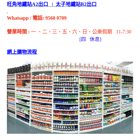
旺角地鐵站
A2
出
口
|
太子地鐵站
B2
出
口
Whatsapp
/
電話
: 9560 0709
營業時間
:
一 、二、三、五
、六
、日
、公衆假期
11-7:30
[
四
休息]
網上購物流程