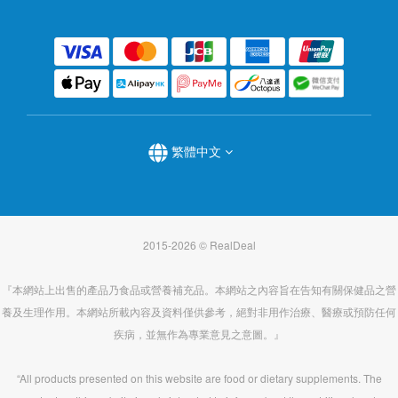
繁體中文
2015-2026 © RealDeal
『本網站上出售的產品乃食品或營養補充品。本網站之內容旨在告知有關保健品之營
養及生理作用。本網站所載內容及資料僅供參考，絕對非用作治療、醫療或預防任何
疾病，並無作為專業意見之意圖。』
“All products presented on this website are food or dietary supplements. The