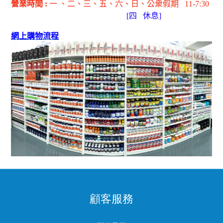
營業時間
:
一 、二、三、五
、六
、日
、公衆假期
11-7:30
[
四
休息]
網上購物流程
顧客服務