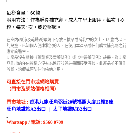
6
0
每樽含量：
粒
1-3
服用方法：作為膳食補充劑，成人
在早上服用
，每次
1
粒，每天
次，或遵醫囑。
在室内
(
陰涼及乾燥
)
的環境下存放。懷孕或哺乳中的女士、
18
歲或以下
的兒童、已知個人健康狀況的人，在使用本產品或任何膳食補充劑之前
應諮詢醫生。
此產品沒有根據《藥劑業及毒藥條例》或《中醫藥條例》註冊。為此產
品作出的任何聲稱亦沒有為進行該等註冊而接受評核。此產品並不供作
診斷、治療或預防任何疾病之用。
可直接在門市或網站購買
（門市及網站價格相同）
門市地址
:
香港九龍旺角弼街
20
號福照大廈
12
樓
B
座
旺角地鐵站
A2
出
口
|
太子地鐵站
B2
出
口
Whatsapp
/
電話
: 9560 0709