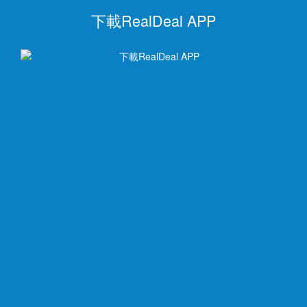
下載RealDeal APP