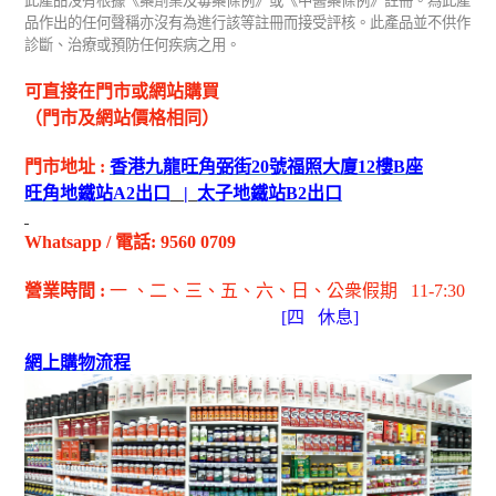
此產品沒有根據《藥劑業及毒藥條例》或《中醫藥條例》註冊。為此產
品作出的任何聲稱亦沒有為進行該等註冊而接受評核。此產品並不供作
診斷、治療或預防任何疾病之用。
可直接在門市或網站購買
（門市及網站價格相同）
門市地址
:
香港九龍旺角弼街
20
號福照大廈
12
樓
B
座
旺角地鐵站
A2
出
口
|
太子地鐵站
B2
出
口
Whatsapp
/
電話
: 9560 0709
營業時間
:
一 、二、三、五
、六
、日
、公衆假期
11-7:30
[
四
休息]
網上購物流程