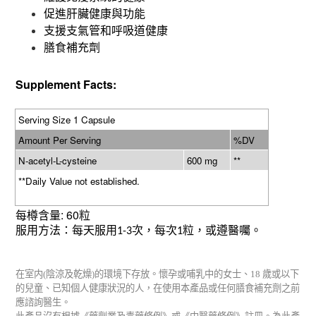
促進肝臟健康與功能
支援支氣管和呼吸道健康
膳食補充劑
Supplement Facts:
Serving Size 1 Capsule
Amount Per Serving
%DV
N-acetyl-L-cysteine
600 mg
**
**Daily Value not established.
: 60
每樽含量
粒
服用方法：每天服用
次，每次
粒，
或遵醫囑。
1-3
1
在室内
(
陰涼及乾燥
)
的環境下存放。懷孕或哺乳中的女士、
18
歲或以下
的兒童、已知個人健康狀況的人，在使用本產品或任何膳食補充劑之前
應諮詢醫生。