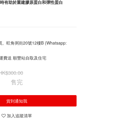
同時有助於重建膠原蛋白和彈性蛋白
角弼街20號12樓B (Whatsapp:
免運費送 順豐站自取及住宅
HK$300.00
售完
貨到通知我
加入追蹤清單