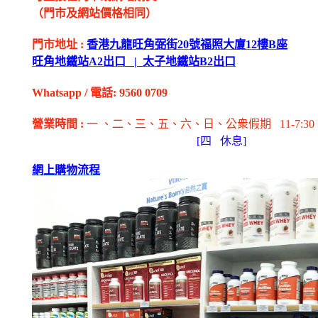
（門市及網站價格相同）
門市地址
:
香港九龍旺角弼街
20
號福照大廈
12
樓
B
座
旺角地鐵站
A2
出
口
|
太子地鐵站
B2
出
口
Whatsapp
/
電話
: 9560 0709
營業時間
:
一 、二、三、五
、六
、日
、公衆假期
11-7:30
[
四
休息]
網上購物流程