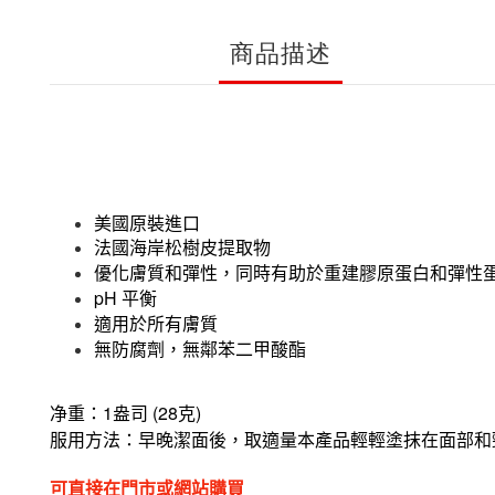
商品描述
美國原裝進口
法國海岸松樹皮提取物
優化膚質和彈性，同時有助於重建膠原蛋白和彈性
pH
平衡
適用於所有膚質
無防腐劑，無鄰苯二甲酸酯
1
(28
)
净重：
盎司
克
服用方法：早晚潔面後，取適量本產品輕輕塗抹在面部和
可直接在門市或網站購買