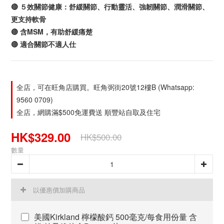
🔴 ５效關節健康：舒緩關節、行動靈活、強韌關節、潤滑關節、
更支持軟骨
🔴 含MSM，有助舒緩痛楚
🔴 適合關節不適人仕
全店，可在旺角店購買。旺角弼街20號12樓B (Whatsapp:
9560 0709)
全店，網購滿$500免運費送 順豐站自取及住宅
HK$329.00
HK$500.00
數量
以優惠價加購商品
美國Kirkland 檸檬酸鈣 500毫克/每食用份量 含