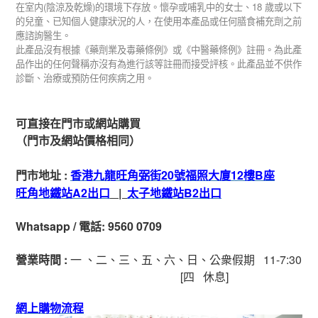
(
)
18
在室内
陰涼及乾燥
的環境下存放。懷孕或哺乳中的女士、
歲或以下
的兒童、已知個人健康狀況的人，在使用本產品或任何膳食補充劑之前
應諮詢醫生。
此產品沒有根據《藥劑業及毒藥條例》或《中醫藥條例》註冊。為此產
品作出的任何聲稱亦沒有為進行該等註冊而接受評核。此產品並不供作
診斷、治療或預防任何疾病之用。
可直接在門市或網站購買
（門市及網站價格相同）
門市地址
:
香港九龍旺角弼街
20
號福照大廈
12
樓
B
座
旺角地鐵站
A2
出
口
|
太子地鐵站
B2
出
口
Whatsapp
/
電話
: 9560 0709
營業時間
:
一 、二、三、五
、六
、日
、公衆假期
11-7:30
[
四
休息]
網上購物流程