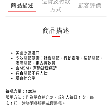
送貨及付款
商品描述
顧客評價
方式
商品描述
美國原裝進口
５效關節健康：舒緩關節、行動靈活、強韌關節、
潤滑關節、更支持軟骨
含
MSM
，有助舒緩痛楚
適合關節不適人仕
膳食補充劑
每瓶含量：
120
粒
服用方法：作為膳食補充劑，
每日
1
次，每
成年人
次
1
粒，建議隨餐服用或遵醫囑。