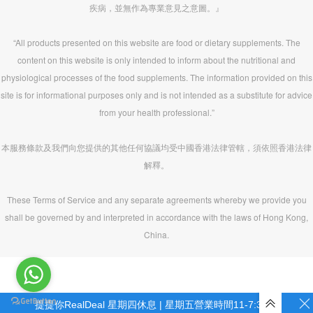
疾病，並無作為專業意見之意圖。』
“All products presented on this website are food or dietary supplements. The
content on this website is only intended to inform about the nutritional and
physiological processes of the food supplements. The information provided on this
site is for informational purposes only and is not intended as a substitute for advice
from your health professional.”
本服務條款及我們向您提供的其他任何協議均受中國香港法律管轄，須依照香港法律
解釋。
These Terms of Service and any separate agreements whereby we provide you
shall be governed by and interpreted in accordance with the laws of Hong Kong,
China.
提提你RealDeal 星期四休息 | 星期五營業時間11-7:30