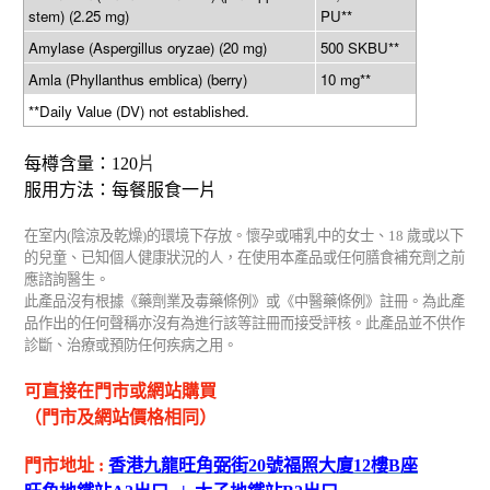
stem) (2.25 mg)
PU**
Amylase (Aspergillus oryzae) (20 mg)
500 SKBU**
Amla (Phyllanthus emblica) (berry)
10 mg**
**Daily Value (DV) not established.
每樽含量：
120
片
服用方法：每餐服食一片
在室内
(
陰涼及乾燥
)
的環境下存放。懷孕或哺乳中的女士、
18
歲或以下
的兒童、已知個人健康狀況的人，在使用本產品或任何膳食補充劑之前
應諮詢醫生。
此產品沒有根據《藥劑業及毒藥條例》或《中醫藥條例》註冊。為此產
品作出的任何聲稱亦沒有為進行該等註冊而接受評核。此產品並不供作
診斷、治療或預防任何疾病之用。
可直接在門市或網站購買
（門市及網站價格相同）
門市地址
:
香港九龍旺角弼街
20
號福照大廈
12
樓
B
座