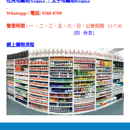
旺角地鐵站
A2
出
口
|
太子地鐵站
B2
出
口
Whatsapp
/
電話
: 9560 0709
營業時間
:
一 、二、三、五
、六
、日
、公衆假期
11-7:30
[
四
休息]
網上購物流程