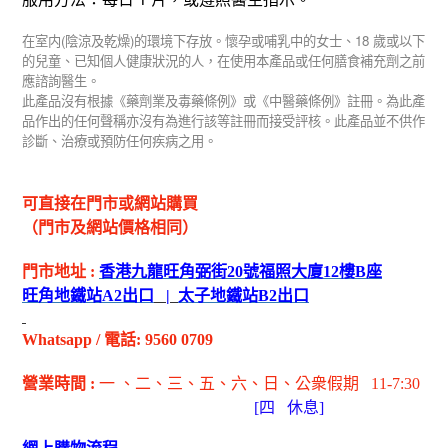
(
)
18
在室内
陰涼及乾燥
的環境下存放。懷孕或哺乳中的女士、
歲或以下
的兒童、已知個人健康狀況的人，在使用本產品或任何膳食補充劑之前
應諮詢醫生。
此產品沒有根據《藥劑業及毒藥條例》或《中醫藥條例》註冊。為此產
品作出的任何聲稱亦沒有為進行該等註冊而接受評核。此產品並不供作
診斷、治療或預防任何疾病之用。
可直接在門市或網站購買
（門市及網站價格相同）
門市地址
:
香港九龍旺角弼街
20
號福照大廈
12
樓
B
座
旺角地鐵站
A2
出
口
|
太子地鐵站
B2
出
口
Whatsapp
/
電話
: 9560 0709
營業時間
:
一 、二、三、五
、六
、日
、公衆假期
11-7:30
[
四
休息]