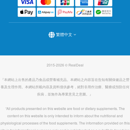
繁體中文
2015-2026 © RealDeal
『本網站上出售的產品乃食品或營養補充品。本網站之內容旨在告知有關保健品之營
養及生理作用。本網站所載內容及資料僅供參考，絕對非用作治療、醫療或預防任何
疾病，並無作為專業意見之意圖。』
“All products presented on this website are food or dietary supplements. The
content on this website is only intended to inform about the nutritional and
physiological processes of the food supplements. The information provided on this