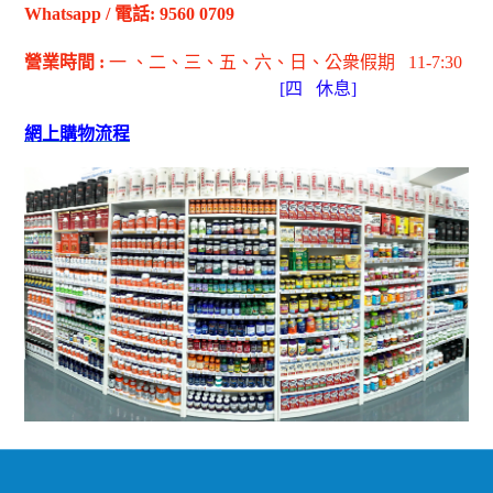
Whatsapp
/
電話
: 9560 0709
營業時間
:
一 、二、三、五
、六
、日
、公衆假期
11-7:30
[
四
休息]
網上購物流程