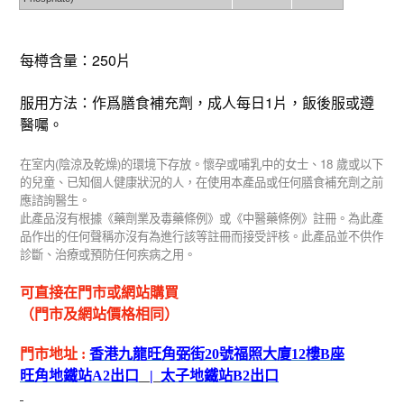
每樽含量：250片
服用方法：作爲膳食補充劑，成人每日1片，飯後服或遵
醫囑。
(
)
18
在室内
陰涼及乾燥
的環境下存放。懷孕或哺乳中的女士、
歲或以下
的兒童、已知個人健康狀況的人，在使用本產品或任何膳食補充劑之前
應諮詢醫生。
此產品沒有根據《藥劑業及毒藥條例》或《中醫藥條例》註冊。為此產
品作出的任何聲稱亦沒有為進行該等註冊而接受評核。此產品並不供作
診斷、治療或預防任何疾病之用。
可直接在門市或網站購買
（門市及網站價格相同）
門市地址
:
香港九龍旺角弼街
20
號福照大廈
12
樓
B
座
旺角地鐵站
A2
出
口
|
太子地鐵站
B2
出
口