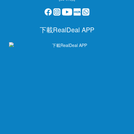
下載RealDeal APP