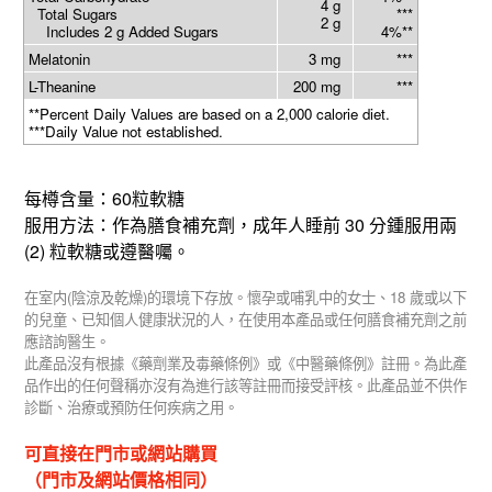
4 g
Total Sugars
***
2 g
Includes 2 g Added Sugars
4%**
Melatonin
3 mg
***
L-Theanine
200 mg
***
**Percent Daily Values are based on a 2,000 calorie diet.
***Daily Value not established.
60
每樽含量：
粒軟糖
30
服用方法：作為膳食補充劑，成年人睡前
分鍾服用兩
(2)
粒軟糖或遵醫囑。
(
)
18
在室内
陰涼及乾燥
的環境下存放。懷孕或哺乳中的女士、
歲或以下
的兒童、已知個人健康狀況的人，在使用本產品或任何膳食補充劑之前
應諮詢醫生。
此產品沒有根據《藥劑業及毒藥條例》或《中醫藥條例》註冊。為此產
品作出的任何聲稱亦沒有為進行該等註冊而接受評核。此產品並不供作
診斷、治療或預防任何疾病之用。
可直接在門市或網站購買
（門市及網站價格相同）