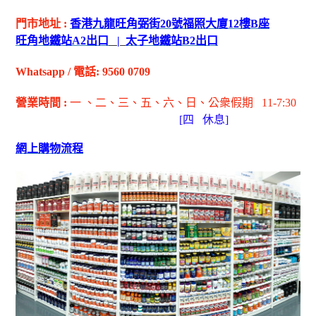
門市地址
:
香港九龍旺角弼街
20
號福照大廈
12
樓
B
座
旺角地鐵站
A2
出
口
|
太子地鐵站
B2
出
口
Whatsapp
/
電話
: 9560 0709
營業時間
:
一 、二、三、五
、六
、日
、公衆假期
11-7:30
[
四
休息]
網上購物流程