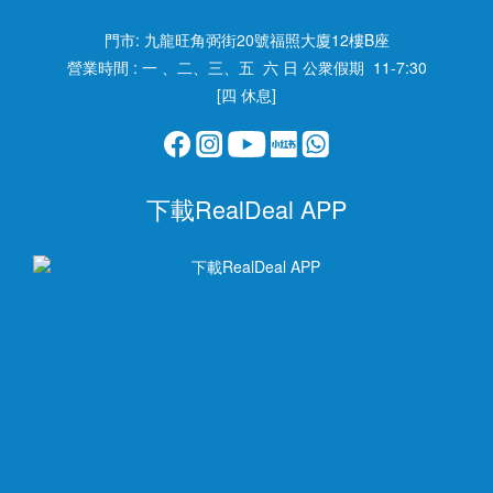
門市:
九龍旺角弼街20號福照大廈12樓B座
營業時間 : 一 、二、三、五 六 日 公衆假期 11-7:30
[四 休息]
下載RealDeal APP