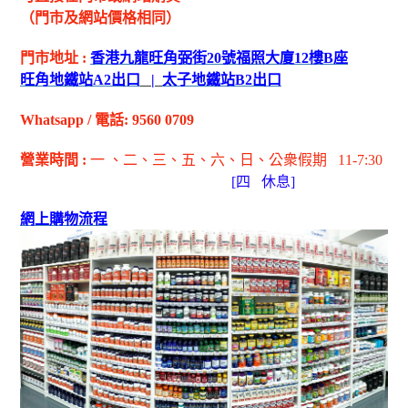
（門市及網站價格相同）
門市地址
:
香港九龍旺角弼街
20
號福照大廈
12
樓
B
座
旺角地鐵站
A2
出
口
|
太子地鐵站
B2
出
口
Whatsapp
/
電話
: 9560 0709
營業時間
:
一 、二、三、五
、六
、日
、公衆假期
11-7:30
[
四
休息]
網上購物流程