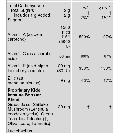
Total Carbohydrate
1%**
<1%***
Total Sugars
2 g
†
†
Includes 1 g Added
2 g
7%**
4%***
Sugars
1500
mcg
Vitamin A (as beta
RAE
500%
167%
carotene)
(5000
IU)
Vitamin C (as ascorbic
60 mg
400%
67%
acid)
Vitamin E (as d-alpha
20 mg
333%
133%
tocopheryl acetate)
(30 IU)
Zinc (as
1.9 mg
63%
17%
monomethionine)
Proprietary Kids
Immune Booster
Blend
Grape Juice, Shiitake
30 mg
†
†
Mushroom (Lentinula
edodes mycelia), Green
Tea (decaffeinated)‡,
Olive Leaf‡, Turmeric‡
Lactobacillus