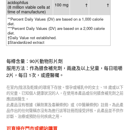
acidophilus
100 mg
†
†
(8 million viable cells at
time of manufacture)
**Percent Daily Values (DV) are based on a 1,000 calorie
diet.
***Percent Daily Values (DV) are based on a 2,000 calorie
diet.
†Daily Value not established.
‡Standardized extract
90
每樽含量：
片動物形片劑
服用方法：作為膳食補充劑，兩歲及以上兒童，每日咀嚼
2
1
片，每日
次，或遵醫囑。
(
)
18
在室内
陰涼及乾燥
的環境下存放。懷孕或哺乳中的女士、
歲或以下
的兒童、已知個人健康狀況的人，在使用本產品或任何膳食補充劑之前
應諮詢醫生。
此產品沒有根據《藥劑業及毒藥條例》或《中醫藥條例》註冊。為此產
品作出的任何聲稱亦沒有為進行該等註冊而接受評核。此產品並不供作
診斷、治療或預防任何疾病之用。
可直接在門市或網站購買