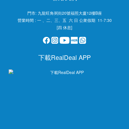
門市:
九龍旺角弼街20號福照大廈12樓B座
營業時間 : 一 、二、三、五 六 日 公衆假期 11-7:30
[四 休息]
下載RealDeal APP