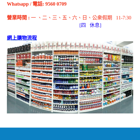
Whatsapp
/
電話
: 9560 0709
營業時間
:
一 、二、三、五
、六
、日
、公衆假期
11-7:30
[
四
休息]
網上購物流程