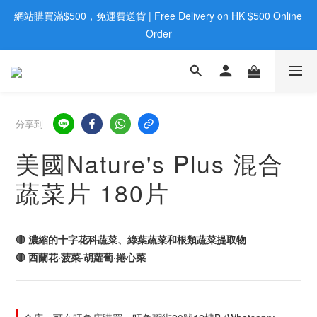
網站購買滿$500，免運費送貨 | Free Delivery on HK $500 Online 
歡迎親臨旺角店購買：旺角弼街20號12樓B  |  RealDeal 保健品 | 
WhatsApp 9560 0709
Order
歡迎親臨旺角店購買：旺角弼街20號12樓B  |  RealDeal 保健品 | 
WhatsApp 9560 0709
分享到
美國Nature's Plus 混合
蔬菜片 180片
🔴 濃縮的十字花科蔬菜、綠葉蔬菜和根類蔬菜提取物
🔴 西蘭花·菠菜·胡蘿蔔·捲心菜