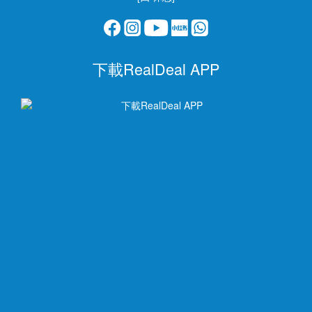
下載RealDeal APP