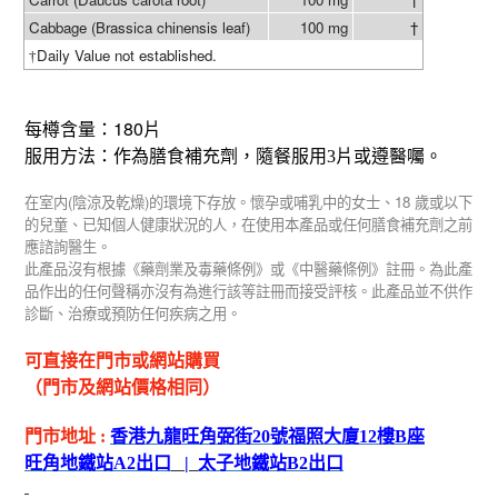
Cabbage (Brassica chinensis leaf)
100 mg
†
Daily Value not established.
†
180
每樽含量：
片
服用方法：作為膳食補充劑，隨餐服用3片或遵醫囑。
(
)
18
在室内
陰涼及乾燥
的環境下存放。懷孕或哺乳中的女士、
歲或以下
的兒童、已知個人健康狀況的人，在使用本產品或任何膳食補充劑之前
應諮詢醫生。
此產品沒有根據《藥劑業及毒藥條例》或《中醫藥條例》註冊。為此產
品作出的任何聲稱亦沒有為進行該等註冊而接受評核。此產品並不供作
診斷、治療或預防任何疾病之用。
可直接在門市或網站購買
（門市及網站價格相同）
門市地址
:
香港九龍旺角弼街
20
號福照大廈
12
樓
B
座
旺角地鐵站
A2
出
口
|
太子地鐵站
B2
出
口